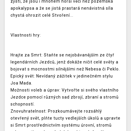
zjistí, že jsou i mnohem horší věci než pozemská
apokalypsa a že se jistá prastará nenávistná síla
chystá ohrozit celé Stvoření...
Vlastnosti hry:
Hrajte za Smrt: Staňte se nejobávanějším ze čtyř
legendárních Jezdců, jenž dokáže ničit celé světy a
bojovat s mocnostmi silnějšími než Nebesa či Peklo.
Epický svět: Nevídaný zážitek v jedinečném stylu
Joa Mada.
Možnosti voleb a úprav: Vytvořte si svého vlastního
Jezdce pomocí různých sad zbrojí, zbraní a stromů
schopností.
Znovuhratelnost: Prozkoumávejte rozsáhlý
otevřený svět, plňte tucty vedlejších úkolů a upravte
si Smrt prostřednictvím systému úrovní, stromů