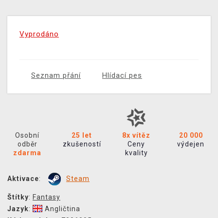
Vyprodáno
Seznam přání
Hlídací pes
Osobní
25 let
8x vítěz
20 000
odběr
zkušeností
Ceny
výdejen
zdarma
kvality
Aktivace
:
Steam
Štítky
:
Fantasy
Jazyk
:
Angličtina