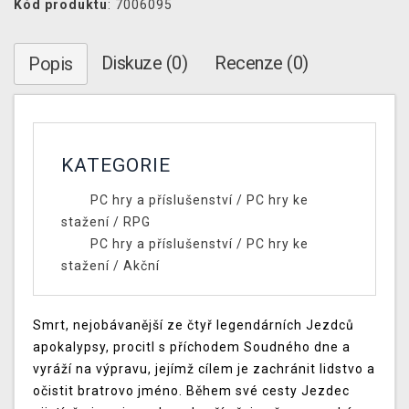
Kód produktu
: 7006095
Diskuze (0)
Recenze (0)
Popis
KATEGORIE
PC hry a příslušenství
/
PC hry ke
stažení
/
RPG
PC hry a příslušenství
/
PC hry ke
stažení
/
Akční
Smrt, nejobávanější ze čtyř legendárních Jezdců
apokalypsy, procitl s příchodem Soudného dne a
vyráží na výpravu, jejímž cílem je zachránit lidstvo a
očistit bratrovo jméno. Během své cesty Jezdec