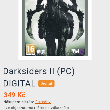
DOPRAVA
XZONE KLUB
TCG & BOARDGAME HUB
VÝKUP HER (BAZAR)
Darksiders II (PC)
DIGITAL
Digital
349
Kč
Nákupem získáte
2 kredity
Lze objednat max. 2 ks na zákazníka.