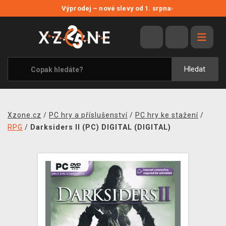
NOVÉ SLEVY
Výprodej – nové slevy od 1. srpna
›
VÝPRODEJ
VIDEOHRY
XZONE ORIGINALS
Hledat
TÉMATIKY
OBLEČENÍ A DOPLŇKY
Xzone.cz
/
PC hry a příslušenství
/
PC hry ke stažení
/
MERCHANDISE
RPG
/
Darksiders II (PC) DIGITAL (DIGITAL)
SPOLEČENSKÉ HRY
BLOG
KONTAKT
PRODEJNY