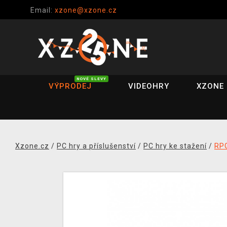
Email:
xzone@xzone.cz
NOVÉ SLEVY
VÝPRODEJ
VIDEOHRY
XZONE 
Xzone.cz
/
PC hry a příslušenství
/
PC hry ke stažení
/
RP