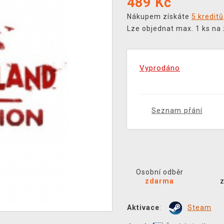
489
Kč
Nákupem získáte
5 kreditů
Lze objednat max. 1 ks na
Vyprodáno
Seznam přání
Osobní odběr
zdarma
Aktivace
:
Steam