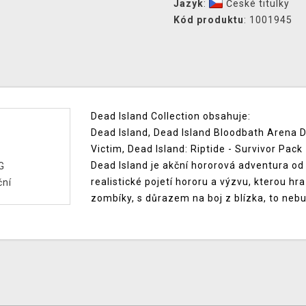
Jazyk
:
České titulky
Kód produktu
: 1001945
Dead Island Collection obsahuje:
Dead Island, Dead Island Bloodbath Arena DL
Victim, Dead Island: Riptide - Survivor Pack
Dead Island je akční hororová adventura od 
G
realistické pojetí hororu a výzvu, kterou h
ční
zombíky, s důrazem na boj z blízka, to nebu