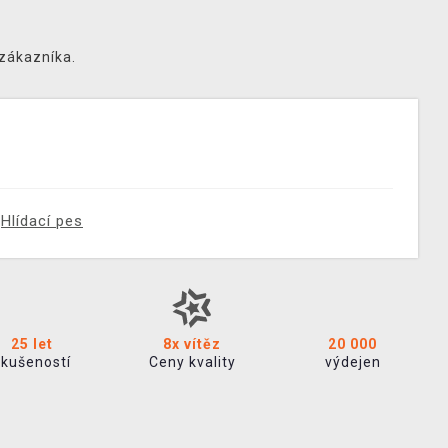
 zákazníka.
Hlídací pes
25 let
8x vítěz
20 000
zkušeností
Ceny kvality
výdejen