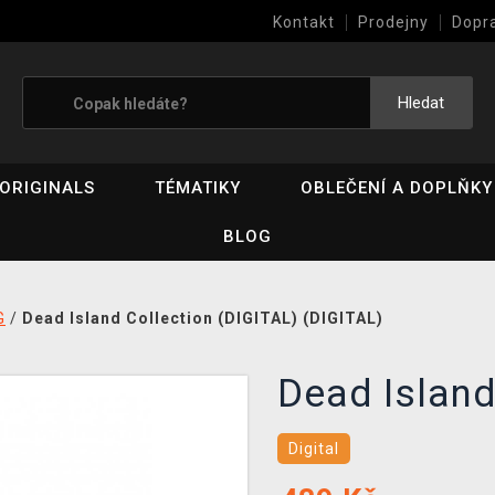
Kontakt
Prodejny
Dopr
Výkup her (bazar)
Hledat
ORIGINALS
TÉMATIKY
OBLEČENÍ A DOPLŇKY
BLOG
G
/
Dead Island Collection (DIGITAL) (DIGITAL)
Dead Island
Digital