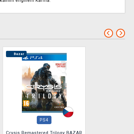
yzikálním enginem Karma.
Bazar
PS4
Crysis Remastered Trilogy BAZAR