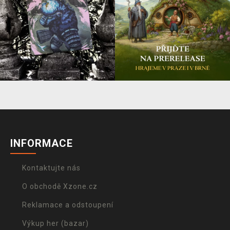
INFORMACE
Kontaktujte nás
O obchodě Xzone.cz
Reklamace a odstoupení
Výkup her (bazar)