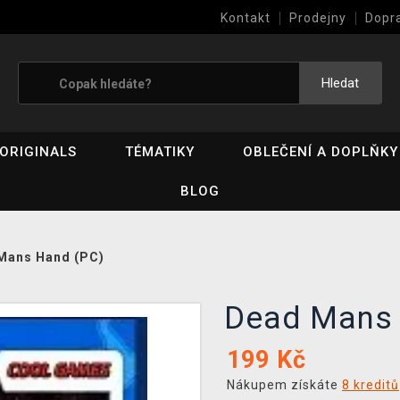
Kontakt
Prodejny
Dopr
Výkup her (bazar)
Hledat
ORIGINALS
TÉMATIKY
OBLEČENÍ A DOPLŇKY
BLOG
Mans Hand (PC)
Dead Mans
199
Kč
Nákupem získáte
8 kreditů