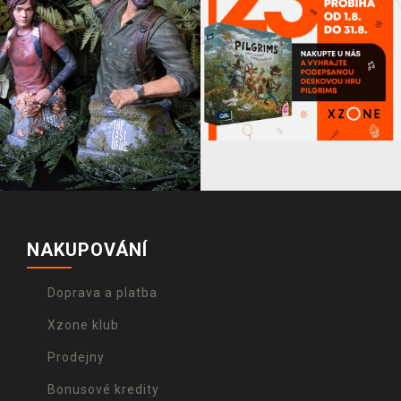
NAKUPOVÁNÍ
Doprava a platba
Xzone klub
Prodejny
Bonusové kredity