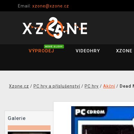
Email:
xzone@xzone.cz
NOVÉ SLEVY
VÝPRODEJ
VIDEOHRY
XZONE 
Xzone.cz
/
PC hry a příslušenství
/
PC hry
/
Akční
/
Dead 
Galerie