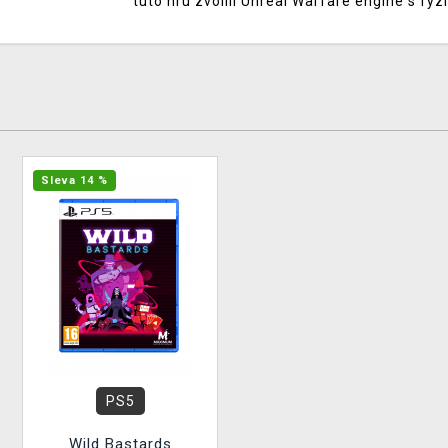
tuto hru zvolili Unreal Warfare engine s f
Sleva 14 %
PS5
Wild Bastards