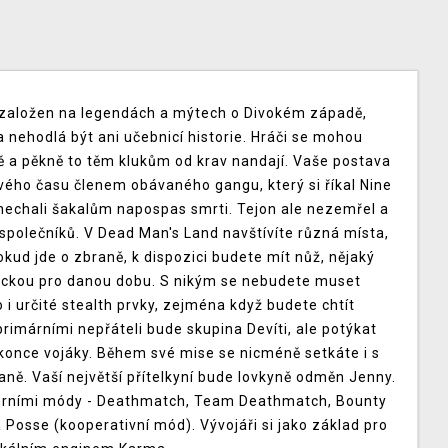
 je založen na legendách a mýtech o Divokém západě,
 nehodlá být ani učebnicí historie. Hráči se mohou
ně a pěkně to těm klukům od krav nandají. Vaše postava
vého času členem obávaného gangu, který si říkal Nine
i a nechali šakalům napospas smrti. Tejon ale nezemřel a
 společníků. V Dead Man's Land navštívíte různá místa,
kud jde o zbraně, k dispozici budete mít nůž, nějaký
ypickou pro danou dobu. S nikým se nebudete muset
 i určité stealth prvky, zejména když budete chtít
primárními nepřáteli bude skupina Devíti, ale potýkat
okonce vojáky. Během své mise se nicméně setkáte i s
aně. Vaší největší přítelkyní bude lovkyně odměn Jenny.
herními módy - Deathmatch, Team Deathmatch, Bounty
a Posse (kooperativní mód). Vývojáři si jako základ pro