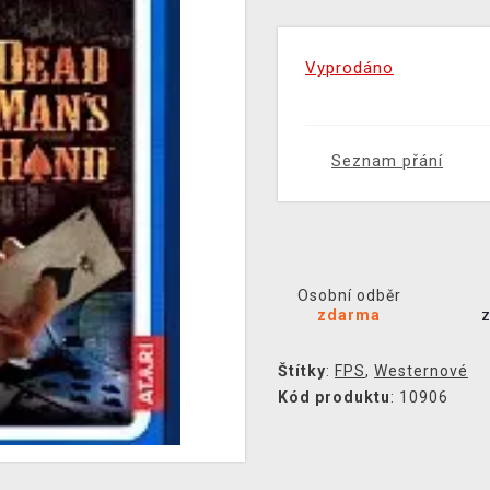
Vyprodáno
Seznam přání
Osobní odběr
zdarma
Štítky
:
FPS
,
Westernové
Kód produktu
: 10906