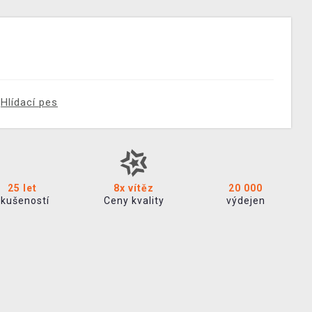
Hlídací pes
25 let
8x vítěz
20 000
zkušeností
Ceny kvality
výdejen