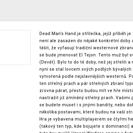
Dead Man's Hand je střílečka, jejíž příběh
není ale zasazen do nějaké konkrétní doby a
těšit, že vyfasují tradiční westernové zbra
se bude jmenovat El Tejon. Tento muž byl s
(Devět). Bylo to do té doby, než jej střelil
nyní se stal lovcem svých podlých bývalých
vytvořená podle nejslavnějších westernů. Po
ten střelný prach a pár střelných zbraní t
zrovna párat, přesto budou mít ve hře místo
nastražit již zmíněný střelný prach. Vašimi 
se budete muset i s jinými bandity, nebo d
několika postavami, které budou na vaší str
Hra je vybavena multiplayerem se čtyřmi 
(takový ten typ, kde bojujete o dominanci) 