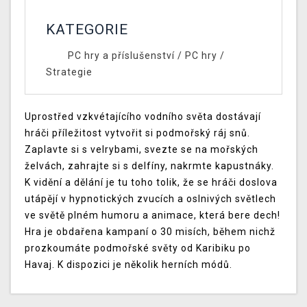
KATEGORIE
PC hry a příslušenství
/
PC hry
/
Strategie
Uprostřed vzkvétajícího vodního světa dostávají
hráči příležitost vytvořit si podmořský ráj snů.
Zaplavte si s velrybami, svezte se na mořských
želvách, zahrajte si s delfíny, nakrmte kapustnáky.
K vidění a dělání je tu toho tolik, že se hráči doslova
utápějí v hypnotických zvucích a oslnivých světlech
ve světě plném humoru a animace, která bere dech!
Hra je obdařena kampaní o 30 misích, během nichž
prozkoumáte podmořské světy od Karibiku po
Havaj. K dispozici je několik herních módů.