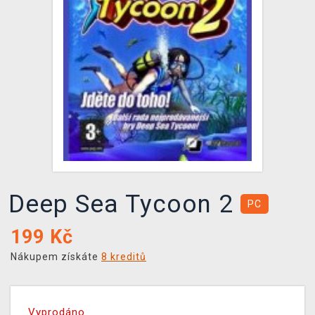
DOPRAVA
XZONE KLUB
TCG & BOARDGAME HUB
VÝKUP HER (BAZAR)
Deep Sea Tycoon 2
PC
199
Kč
Nákupem získáte
8 kreditů
Vyprodáno