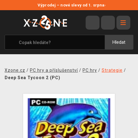
NOVÉ SLEVY
Výprodej – nové slevy od 1. srpna
›
VÝPRODEJ
VIDEOHRY
XZONE ORIGINALS
Hledat
TÉMATIKY
OBLEČENÍ A DOPLŇKY
Xzone.cz
/
PC hry a příslušenství
/
PC hry
/
Strategie
/
MERCHANDISE
Deep Sea Tycoon 2 (PC)
SPOLEČENSKÉ HRY
BLOG
KONTAKT
PRODEJNY