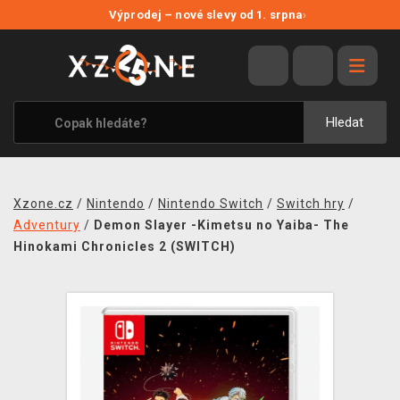
NOVÉ SLEVY
Výprodej – nové slevy od 1. srpna
›
VÝPRODEJ
VIDEOHRY
XZONE ORIGINALS
Hledat
TÉMATIKY
OBLEČENÍ A DOPLŇKY
Xzone.cz
/
Nintendo
/
Nintendo Switch
/
Switch hry
/
MERCHANDISE
Adventury
/
Demon Slayer -Kimetsu no Yaiba- The
Hinokami Chronicles 2 (SWITCH)
SPOLEČENSKÉ HRY
BLOG
KONTAKT
PRODEJNY