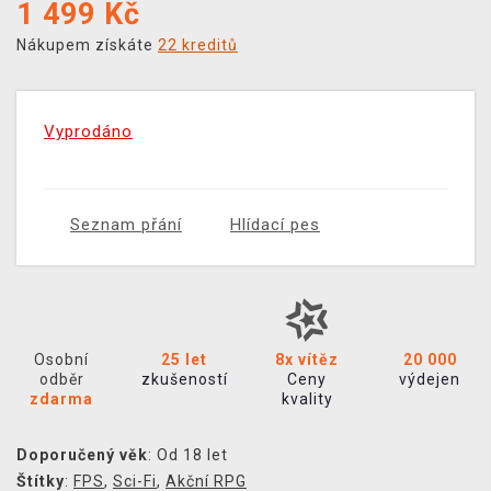
1 499
Kč
Nákupem získáte
22 kreditů
Vyprodáno
Seznam přání
Hlídací pes
Osobní
25 let
8x vítěz
20 000
odběr
zkušeností
Ceny
výdejen
zdarma
kvality
Doporučený věk
: Od 18 let
Štítky
:
FPS
,
Sci-Fi
,
Akční RPG