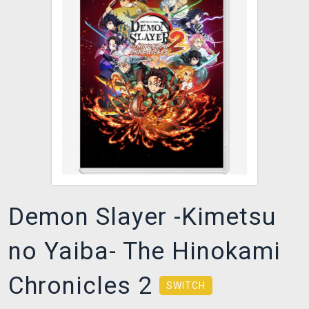
DOPRAVA
XZONE KLUB
TCG & BOARDGAME HUB
VÝKUP HER (BAZAR)
Demon Slayer -Kimetsu
no Yaiba- The Hinokami
Chronicles 2
SWITCH