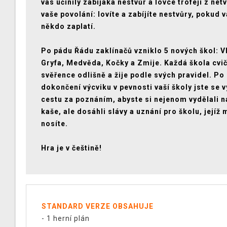
vás učinily zabijáka nestvůr a lovce trofejí z net
vaše povolání: lovíte a zabíjíte nestvůry, pokud 
někdo zaplatí.
Po pádu Řádu zaklínačů vzniklo 5 nových škol: V
Gryfa, Medvěda, Kočky a Zmije. Každá škola cvič
svěřence odlišně a žije podle svých pravidel. Po
dokončení výcviku v pevnosti vaší školy jste se v
cestu za poznáním, abyste si nejenom vydělali 
kaše, ale dosáhli slávy a uznání pro školu, jejíž
nosíte.
Hra je v češtině!
STANDARD VERZE OBSAHUJE
- 1 herní plán