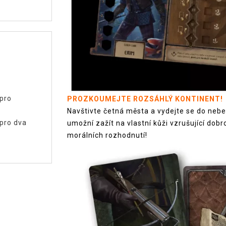
 pro
PROZKOUMEJTE ROZSÁHLÝ KONTINENT!
Navštivte četná města a vydejte se do neb
 pro dva
umožní zažít na vlastní kůži vzrušující dobr
morálních rozhodnutí!