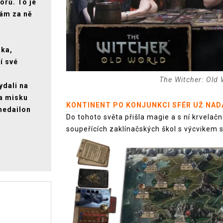
vorů. To je
vám za ně
lka,
í své
The Witcher: Old 
ydali na
na misku
KONTINENT PO KONJUNKCI SFÉR UŽ NAD
 medailon
Do tohoto světa přišla magie a s ní krvelač
soupeřících zaklínačských škol s výcvikem