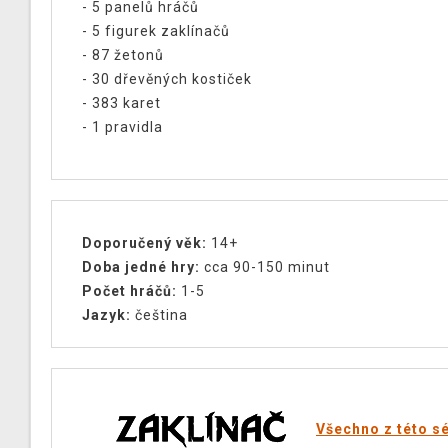
- 5 panelů hráčů
- 5 figurek zaklínačů
- 87 žetonů
- 30 dřevěných kostiček
- 383 karet
- 1 pravidla
Doporučený věk:
14+
Doba jedné hry:
cca 90-150 minut
Počet hráčů:
1-5
Jazyk:
čeština
Všechno z této sé