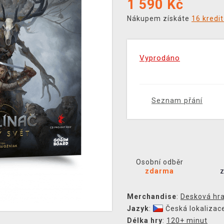
1 590
Kč
Nákupem získáte
16 kredi
Vyprodáno
Seznam přání
Osobní odběr
zdarma
Merchandise
:
Desková hr
Jazyk
:
Česká lokalizac
Délka hry
:
120+ minut