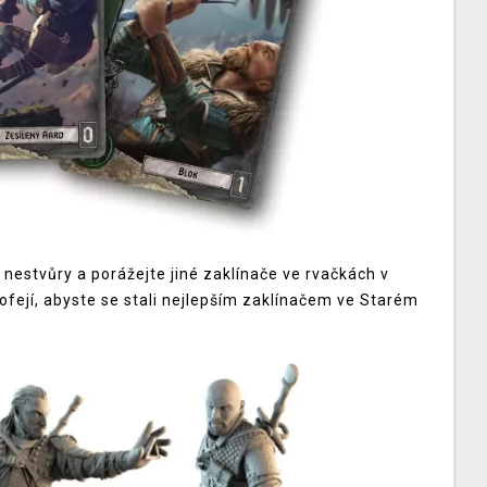
e nestvůry a porážejte jiné zaklínače ve rvačkách v
ofejí, abyste se stali nejlepším zaklínačem ve Starém