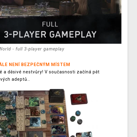
World - full 3-player gameplay
ÁLE NENÍ BEZPEČNÝM MÍSTEM
né a děsivé nestvůry! V současnosti začíná pět
 svých adeptů…