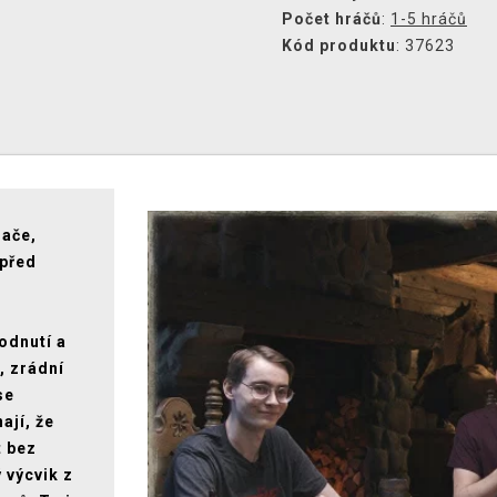
Počet hráčů
:
1-5 hráčů
Kód produktu
: 37623
nače,
 před
odnutí a
, zrádní
se
ají, že
t bez
 výcvik z