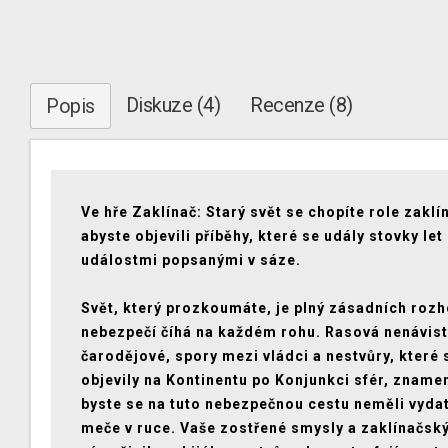
Diskuze (4)
Recenze (8)
Popis
Ve hře Zaklínač: Starý svět se chopíte role zaklí
abyste objevili příběhy, které se udály stovky let
událostmi popsanými v sáze.
Svět, který prozkoumáte, je plný zásadních rozh
nebezpečí číhá na každém rohu. Rasová nenávist
čarodějové, spory mezi vládci a nestvůry, které 
objevily na Kontinentu po Konjunkci sfér, znamen
byste se na tuto nebezpečnou cestu neměli vyda
meče v ruce. Vaše zostřené smysly a zaklínačský