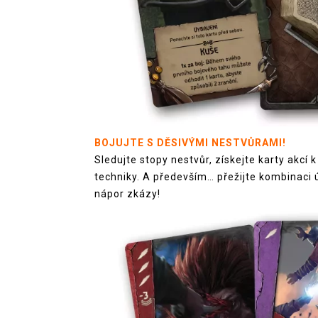
BOJUJTE S DĚSIVÝMI NESTVŮRAMI!
Sledujte stopy nestvůr, získejte karty akcí
techniky. A především… přežijte kombinaci ú
nápor zkázy!