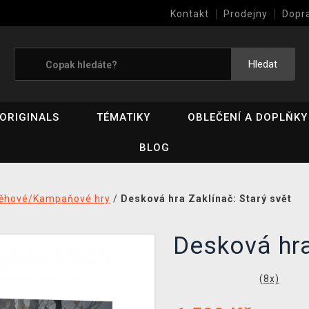
Kontakt
Prodejny
Dopr
Výkup her (bazar)
Hledat
ORIGINALS
TÉMATIKY
OBLEČENÍ A DOPLŇKY
BLOG
běhové/Kampaňové hry
/
Desková hra Zaklínač: Starý svět
Desková hra
(
8
x)