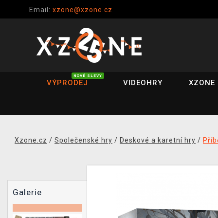
Email:
xzone@xzone.cz
NOVÉ SLEVY
VÝPRODEJ
VIDEOHRY
XZONE 
Xzone.cz
/
Společenské hry
/
Deskové a karetní hry
/
Pří
Galerie