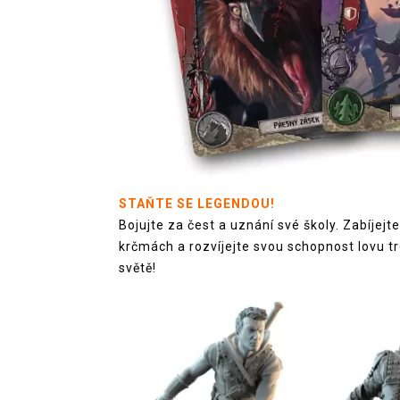
STAŇTE SE LEGENDOU!
Bojujte za čest a uznání své školy. Zabíjejt
krčmách a rozvíjejte svou schopnost lovu tr
světě!