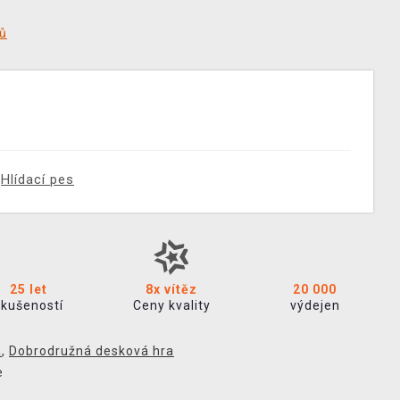
tů
Hlídací pes
25 let
8x vítěz
20 000
zkušeností
Ceny kvality
výdejen
a
,
Dobrodružná desková hra
e