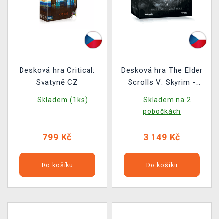
Desková hra Critical:
Desková hra The Elder
Svatyně CZ
Scrolls V: Skyrim -
Dobrodružná hra CZ
Skladem (1ks)
Skladem na 2
pobočkách
799 Kč
3 149 Kč
Do košíku
Do košíku