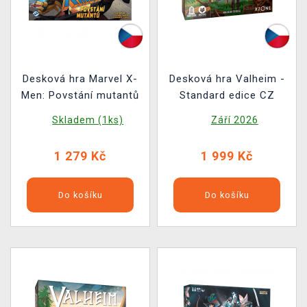
Desková hra Marvel X-
Desková hra Valheim -
Men: Povstání mutantů
Standard edice CZ
Skladem (1ks)
Září 2026
1 279 Kč
1 999 Kč
Do košíku
Do košíku