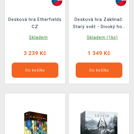
Desková hra Etherfields
Desková hra Zaklínač:
CZ
Starý svět - Divoký hon
(rozšíření)
Skladem
Skladem (1ks)
3 239 Kč
1 349 Kč
Do košíku
Do košíku