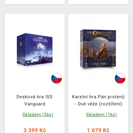
Desková hra ISS
Karetní hra Pán prstenů
Vanguard
- Dvě věže (rozšíření)
Skladem (2ks)
Skladem (1ks)
3 399 Kč
1 679 Kč