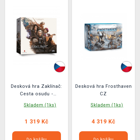
Desková hra Zaklínač:
Desková hra Frosthaven
Cesta osudu -
CZ
Standardní edice
Skladem (1ks)
Skladem (1ks)
1 319 Kč
4 319 Kč
Do košíku
Do košíku