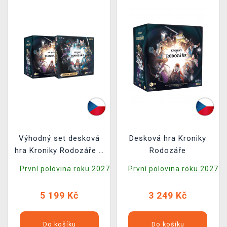
Výhodný set desková
Desková hra Kroniky
hra Kroniky Rodozáře +
Rodozáře
Upgrade Pack 2.0
První polovina roku 2027
První polovina roku 2027
5 199 Kč
3 249 Kč
Do košíku
Do košíku