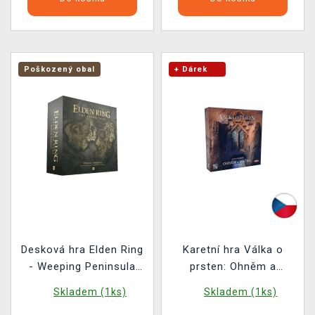
Poškozený obal
+ Dárek
Desková hra Elden Ring
Karetní hra Válka o
- Weeping Peninsula
prsten: Ohněm a
ENG (poškozený obal)
mečem (rozšíření)
Skladem (1ks)
Skladem (1ks)