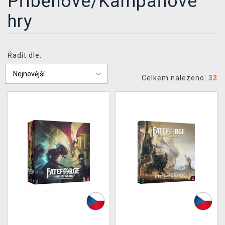
Příběhové/Kampaňové
DOPRAVA
hry
XZONE KLUB
Řadit dle:
TCG & BOARDGAME HUB
Celkem nalezeno:
32
VÝKUP HER (BAZAR)