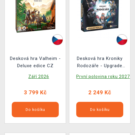
Desková hra Valheim -
Desková hra Kroniky
Deluxe edice CZ
Rodozáře - Upgrade
Pack 2.0 (Rozšíření)
Září 2026
První polovina roku 2027
3 799 Kč
2 249 Kč
Do košíku
Do košíku