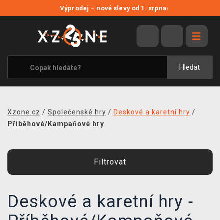
NOVÉ SLEVY
Výprodej – nové slevy od 1. srpna
›
VÝPRODEJ
VIDEOHRY
XZONE ORIGINALS
Hledat
TÉMATIKY
OBLEČENÍ A DOPLŇKY
Xzone.cz
/
Společenské hry
/
Deskové a karetní hry
/
MERCHANDISE
Příběhové/Kampaňové hry
SPOLEČENSKÉ HRY
Filtrovat
BLOG
KONTAKT
Deskové a karetní hry -
PRODEJNY