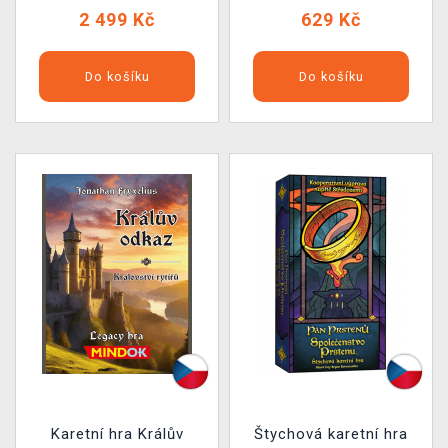
2 499 Kč
629 Kč
Do košíku
Do košíku
Karetní hra Králův
Štychová karetní hra