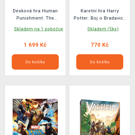
Desková hra Human
Karetní hra Harry
Punishment: The
Potter: Boj o Bradavice
Beginning EN
- Obrana proti černé
Skladem na 1 pobočce
Skladem (5ks)
magii
1 699 Kč
770 Kč
Do košíku
Do košíku