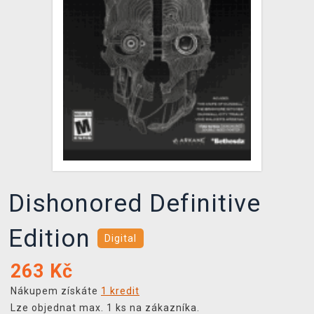
DOPRAVA
XZONE KLUB
TCG & BOARDGAME HUB
VÝKUP HER (BAZAR)
Dishonored Definitive
Edition
Digital
263
Kč
Nákupem získáte
1 kredit
Lze objednat max. 1 ks na zákazníka.