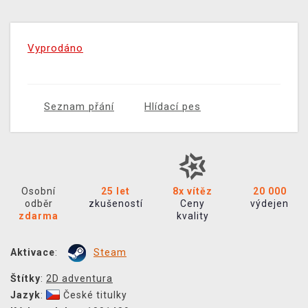
Vyprodáno
Seznam přání
Hlídací pes
Osobní
25 let
8x vítěz
20 000
odběr
zkušeností
Ceny
výdejen
zdarma
kvality
Aktivace
:
Steam
Štítky
:
2D adventura
Jazyk
:
České titulky