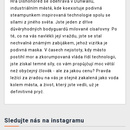
Hra Dishonored se odehrává v Dunwallu,
industriálním městě, kde koexistuje podivná
steampunkem inspirovaná technologie spolu se
sílami z jiného světa. Jste jeden z dříve
důvěryhodných bodyguardů milované císařovny. Po
té, co na vás navlékli její vraždu, jste se stal
nechvalně známým zabijákem, jehož vizitka je
podivná maska. V časech nejistoty, kdy město
postihl mor a zkorumpovaná vláda řídí technologii,
jste získal temné síly, co vám propůjčují moc větší
než obyčejný člověk - ale za jakou cenu? Pravda
ležící za zradou na vás je stejně zakalená jako voda
kolem města, a život, který jste vedli, už je
definitivně pryč.
Sledujte nás na instagramu