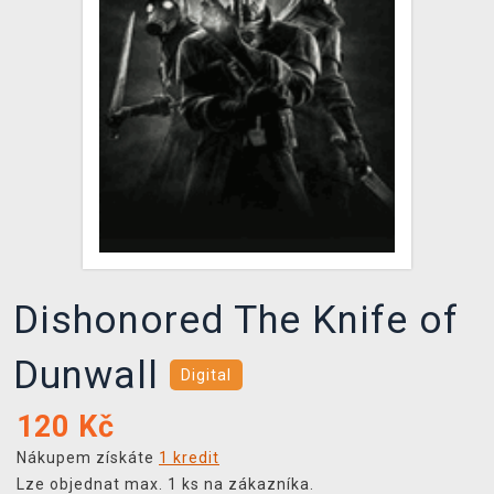
DOPRAVA
XZONE KLUB
TCG & BOARDGAME HUB
VÝKUP HER (BAZAR)
Dishonored The Knife of
Dunwall
Digital
120
Kč
Nákupem získáte
1 kredit
Lze objednat max. 1 ks na zákazníka.