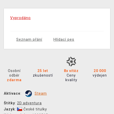
Vyprodáno
Seznam přání
Hlídací pes
Osobní
25 let
8x vítěz
20 000
odběr
zkušeností
Ceny
výdejen
zdarma
kvality
Aktivace
:
Steam
Štítky
:
2D adventura
Jazyk
:
České titulky