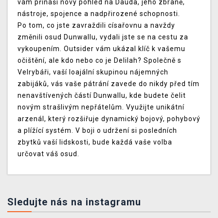
vám přináší nový pohled na Dauda, jeho zbraně,
nástroje, spojence a nadpřirozené schopnosti.
Po tom, co jste zavraždili císařovnu a navždy
změnili osud Dunwallu, vydali jste se na cestu za
vykoupením. Outsider vám ukázal klíč k vašemu
očištění, ale kdo nebo co je Delilah? Společně s
Velrybáři, vaší loajální skupinou nájemných
zabijáků, vás vaše pátrání zavede do nikdy před tím
nenavštívených částí Dunwallu, kde budete čelit
novým strašlivým nepřátelům. Využijte unikátní
arzenál, který rozšiřuje dynamický bojový, pohybový
a plížící systém. V boji o udržení si posledních
zbytků vaší lidskosti, bude každá vaše volba
určovat váš osud.
Sledujte nás na instagramu