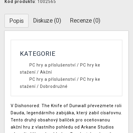
Kód produktu
: 1002565
Diskuze (0)
Recenze (0)
Popis
KATEGORIE
PC hry a příslušenství
/
PC hry ke
stažení
/
Akční
PC hry a příslušenství
/
PC hry ke
stažení
/
Dobrodružné
V Dishonored: The Knife of Dunwall převezmete roli
Dauda, legendárního zabijáka, který zabil císařovnu.
Tento druhý obsahový balíček pro oceňovanou
akční hru z vlastního pohledu od Arkane Studios