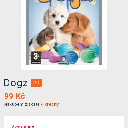
DOPRAVA
XZONE KLUB
TCG & BOARDGAME HUB
VÝKUP HER (BAZAR)
Dogz
PC
99
Kč
Nákupem získáte
4 kredity
Vyprodáno