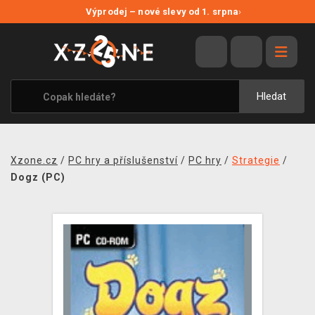
NOVÉ SLEVY
Výprodej – nové slevy od 1. srpna
›
VÝPRODEJ
VIDEOHRY
XZONE ORIGINALS
Hledat
TÉMATIKY
OBLEČENÍ A DOPLŇKY
Xzone.cz
/
PC hry a příslušenství
/
PC hry
/
Strategie
/
MERCHANDISE
Dogz (PC)
SPOLEČENSKÉ HRY
BLOG
KONTAKT
PRODEJNY