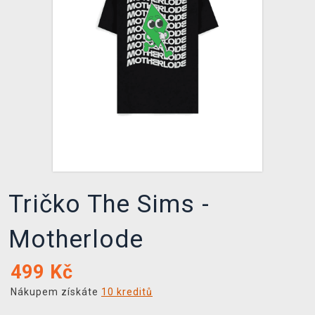
DOPRAVA
XZONE KLUB
TCG & BOARDGAME HUB
VÝKUP HER (BAZAR)
Tričko The Sims -
Motherlode
499
Kč
Nákupem získáte
10 kreditů