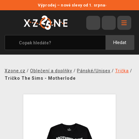
NOVÉ SLEVY
Výprodej – nové slevy od 1. srpna
›
VÝPRODEJ
VIDEOHRY
XZONE ORIGINALS
Hledat
TÉMATIKY
OBLEČENÍ A DOPLŇKY
Xzone.cz
/
Oblečení a doplňky
/
Pánské/Unisex
/
Trička
/
MERCHANDISE
Tričko The Sims - Motherlode
SPOLEČENSKÉ HRY
BLOG
KONTAKT
PRODEJNY