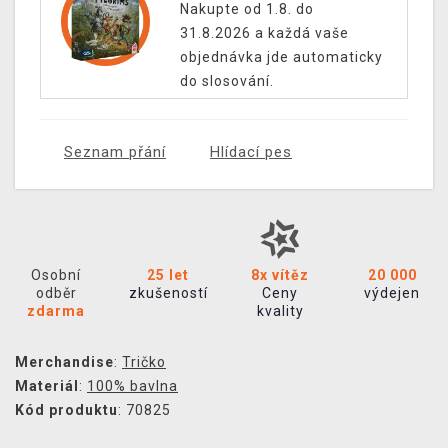
Nakupte od 1.8. do
31.8.2026 a každá vaše
objednávka jde automaticky
do slosování.
Seznam přání
Hlídací pes
Osobní
25 let
8x vítěz
20 000
odběr
zkušeností
Ceny
výdejen
zdarma
kvality
Merchandise
:
Tričko
Materiál
:
100% bavlna
Kód produktu
: 70825