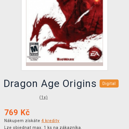
DOPRAVA
XZONE KLUB
TCG & BOARDGAME HUB
VÝKUP HER (BAZAR)
Dragon Age Origins
Digital
(
1
x)
769
Kč
Nákupem získáte
4 kredity
Lze objednat max. 1 ks na zákazníka.