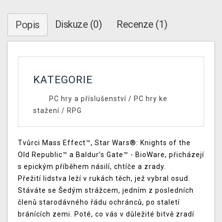
Diskuze (0)
Recenze (1)
Popis
KATEGORIE
PC hry a příslušenství
/
PC hry ke
stažení
/
RPG
Tvůrci Mass Effect™, Star Wars®: Knights of the
Old Republic™ a Baldur’s Gate™ - BioWare, přicházejí
s epickým příběhem násilí, chtíče a zrady.
Přežití lidstva leží v rukách těch, jež vybral osud.
Stáváte se Šedým strážcem, jedním z posledních
členů starodávného řádu ochránců, po staletí
bránících zemi. Poté, co vás v důležité bitvě zradí