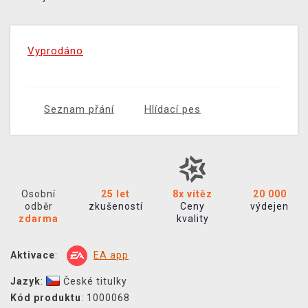
Vyprodáno
Seznam přání
Hlídací pes
Osobní
25 let
8x vítěz
20 000
odběr
zkušeností
Ceny
výdejen
zdarma
kvality
Aktivace
:
EA app
Jazyk
:
České titulky
Kód produktu
: 1000068