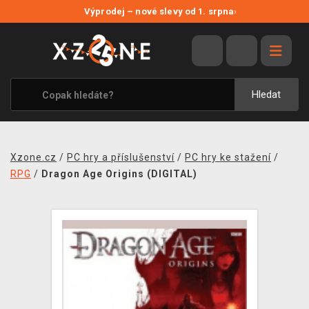
NOVÉ SLEVY
Výprodej – nové slevy od 1. srpna
›
VÝPRODEJ
VIDEOHRY
XZONE ORIGINALS
Hledat
TÉMATIKY
OBLEČENÍ A DOPLŇKY
Xzone.cz
/
PC hry a příslušenství
/
PC hry ke stažení
/
MERCHANDISE
RPG
/
Dragon Age Origins (DIGITAL)
SPOLEČENSKÉ HRY
BLOG
KONTAKT
PRODEJNY