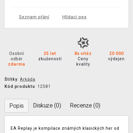
Seznam přání
Hlídací pes
Osobní
25 let
8x vítěz
20 000
odběr
zkušeností
Ceny
výdejen
zdarma
kvality
Štítky
:
Arkáda
Kód produktu
: 12581
Diskuze (0)
Recenze (0)
Popis
EA Replay je kompilace známých klasických her od