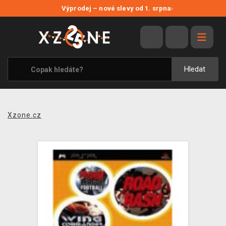
NOVÉ SLEVY
Výprodej – nové slevy od 1. srpna
›
VÝPRODEJ
VIDEOHRY
XZONE ORIGINALS
Hledat
TÉMATIKY
OBLEČENÍ A DOPLŇKY
Xzone.cz
MERCHANDISE
SPOLEČENSKÉ HRY
BLOG
KONTAKT
PRODEJNY