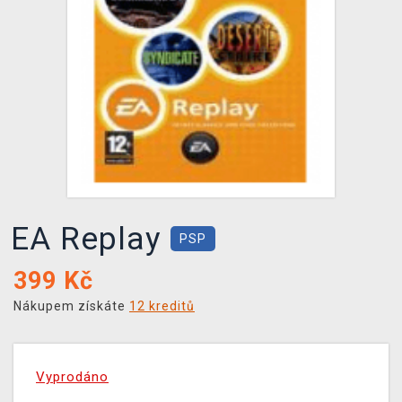
DOPRAVA
XZONE KLUB
TCG & BOARDGAME HUB
VÝKUP HER (BAZAR)
EA Replay
PSP
399
Kč
Nákupem získáte
12 kreditů
Vyprodáno