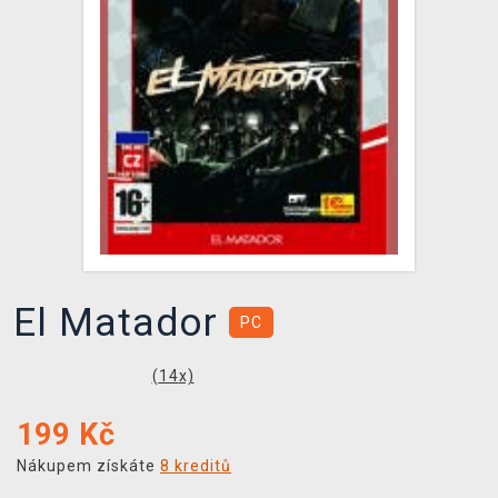
DOPRAVA
XZONE KLUB
TCG & BOARDGAME HUB
VÝKUP HER (BAZAR)
El Matador
PC
(
14
x)
199
Kč
Nákupem získáte
8 kreditů