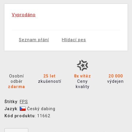
Vyprodáno
Seznam přání
Hlídací pes
Osobní
25 let
8x vítěz
20 000
odběr
zkušeností
Ceny
výdejen
zdarma
kvality
Štítky
:
FPS
Jazyk
:
Český dabing
Kód produktu
: 11662