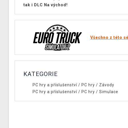
tak i DLC Na východ!
Všechno z této sé
KATEGORIE
PC hry a příslušenství
/
PC hry
/
Závody
PC hry a příslušenství
/
PC hry
/
Simulace