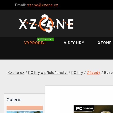
Email:
xzone@xzone.cz
NOVÉ SLEVY
VÝPRODEJ
VIDEOHRY
XZONE 
Xzone.cz
/
PC hry a příslušenství
/
PC hry
/
Závody
/
Euro
Galerie