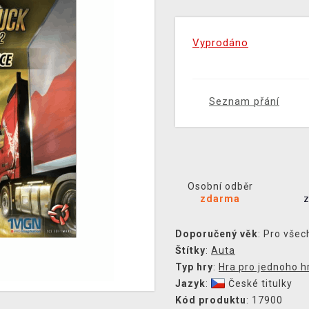
Vyprodáno
Seznam přání
Osobní odběr
zdarma
Doporučený věk
: Pro všec
Štítky
:
Auta
Typ hry
:
Hra pro jednoho h
Jazyk
:
České titulky
Kód produktu
: 17900