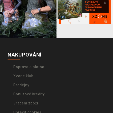
NAKUPOVÁNÍ
Doprava a platba
Xzone klub
Prodejny
Bonusové kredity
Vrácení zboží
Upravit cookies