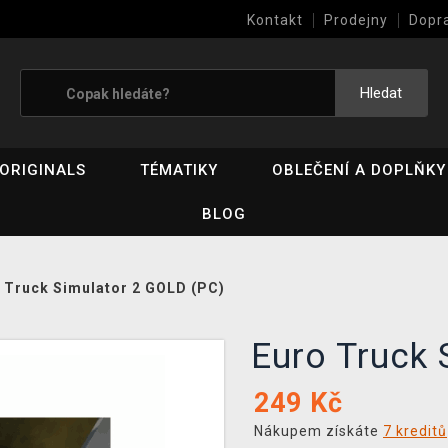
Kontakt
Prodejny
Dopr
Výkup her (bazar)
Hledat
ORIGINALS
TÉMATIKY
OBLEČENÍ A DOPLŇKY
BLOG
 Truck Simulator 2 GOLD (PC)
Euro Truck
249
Kč
Nákupem získáte
7 kreditů