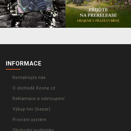
INFORMACE
Kontaktujte nás
O obchodě Xzone.cz
Reklamace a odstoupení
Výkup her (bazar)
Provizní systém
Obchodní podmínky