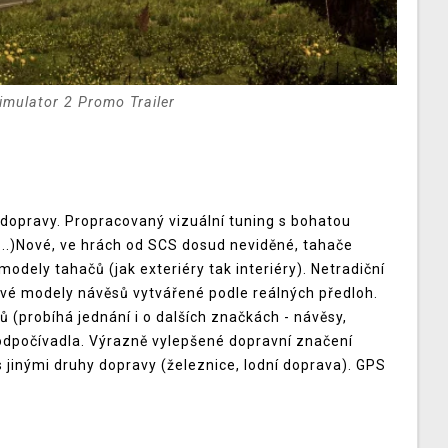
imulator 2 Promo Trailer
 dopravy. Propracovaný vizuální tuning s bohatou
 ...)Nové, ve hrách od SCS dosud neviděné, tahače
modely tahačů (jak exteriéry tak interiéry). Netradiční
ové modely návěsů vytvářené podle reálných předloh.
 (probíhá jednání i o dalších značkách - návěsy,
 odpočívadla. Výrazně vylepšené dopravní značení
 s jinými druhy dopravy (železnice, lodní doprava). GPS