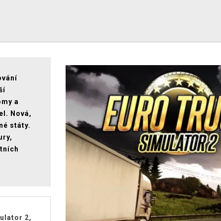
ování
ší
omy a
el. Nová,
é státy.
ury,
stních
ulator 2,