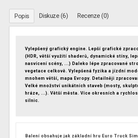
Diskuze (6)
Recenze (0)
Popis
Vylepšený grafický engine. Lepší grafické zprac
(HDR, větší využití shaderů, dynamické stíny, lep
nasvícení scény, ...) Daleko lépe zpracované str
vegetace celkově. Vylepšená fyzika a jízdní mod
mnohem větší, mapa Evropy. Detailněji zpracovan
Velké množství unikátních staveb (mosty, skulpt
hráze, ...). Větší města. Více okresních a rychlo
silnic.
Balení obsahuje jak základní hru Euro Truck Sim