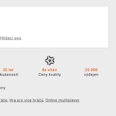
Hlídací pes
25 let
8x vítěz
20 000
zkušeností
Ceny kvality
výdejen
hny
ráče
,
Hra pro více hráčů
,
Online multiplayer