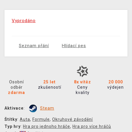
Vyprodáno
Seznam přání
Hlídací pes
Osobní
25 let
8x vítěz
20 000
odběr
zkušeností
Ceny
výdejen
zdarma
kvality
Aktivace
:
Steam
Štítky
:
Auta
,
Formule
,
Okruhové závodění
Typ hry
:
Hra pro jednoho hráče
,
Hra pro více hráčů