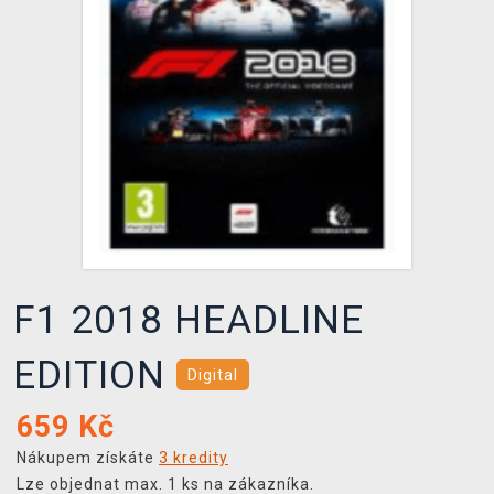
DOPRAVA
XZONE KLUB
TCG & BOARDGAME HUB
VÝKUP HER (BAZAR)
F1 2018 HEADLINE
EDITION
Digital
659
Kč
Nákupem získáte
3 kredity
Lze objednat max. 1 ks na zákazníka.