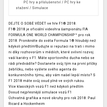
PC hry a příslušenství
/
PC hry ke
stažení
/
Simulace
DEJTE O SOBĚ VĚDĚT ve hře F1® 2018.
F1® 2018 je oficiální videohra šampionátu FIA
FORMULA ONE WORLD CHAMPIONSHIP™ pro rok
2018. Pronikněte do světa Formula 1® hlouběji než
kdykoli předtím!Budujte si reputaci na trati i mimo
ni díky rozhovorům v médiích, které ovlivní rozvoj
vaší kariéry v F1. Máte sportovního ducha nebo se
rádi předvádíte? Dostanete svůj tým na první příčky
žebříčku, nebo vyšlete svého agenta do
konkurenčního týmu, aby vám našel lepší místo? S
F1 2018 máte svůj osud plně ve svých rukou.
Více klasických vozů F1 než kdykoli předtím
Dosud nejpřesnější simulace vozů F1
Úchvatná grafika a nové okruhy pro rok 2018: Paul
Ricard a Hockenheim