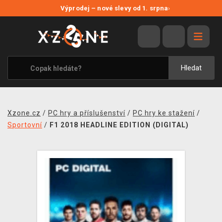
NOVÉ SLEVY
Výprodej – nové slevy od 1. srpna
›
VÝPRODEJ
VIDEOHRY
XZONE ORIGINALS
Hledat
TÉMATIKY
OBLEČENÍ A DOPLŇKY
Xzone.cz
/
PC hry a příslušenství
/
PC hry ke stažení
/
MERCHANDISE
Sportovní
/
F1 2018 HEADLINE EDITION (DIGITAL)
SPOLEČENSKÉ HRY
BLOG
KONTAKT
PRODEJNY