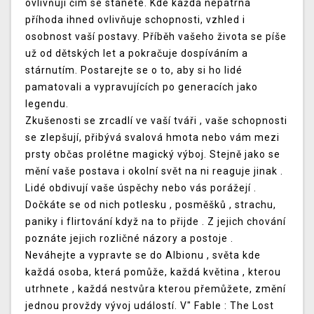
ovlivňují čím se stanete. Kde každá nepatrná
příhoda ihned ovlivňuje schopnosti, vzhled i
osobnost vaší postavy. Příběh vašeho života se píše
už od dětských let a pokračuje dospíváním a
stárnutím. Postarejte se o to, aby si ho lidé
pamatovali a vypravujících po generacích jako
legendu.
Zkušenosti se zrcadlí ve vaší tváři , vaše schopnosti
se zlepšují, přibývá svalová hmota nebo vám mezi
prsty občas prolétne magický výboj. Stejně jako se
mění vaše postava i okolní svět na ni reaguje jinak .
Lidé obdivují vaše úspěchy nebo vás porážejí .
Dočkáte se od nich potlesku , posměšků , strachu,
paniky i flirtování když na to přijde . Z jejich chování
poznáte jejich rozličné názory a postoje .
Neváhejte a vypravte se do Albionu , světa kde
každá osoba, která pomůže, každá květina , kterou
utrhnete , každá nestvůra kterou přemůžete, změní
jednou provždy vývoj událostí. V" Fable : The Lost