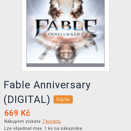
DOPRAVA
XZONE KLUB
TCG & BOARDGAME HUB
VÝKUP HER (BAZAR)
Fable Anniversary
(DIGITAL)
Digital
669
Kč
Nákupem získáte
7 kreditů
Lze objednat max. 1 ks na zákazníka.