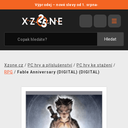
NOVÉ SLEVY
Výprodej – nové slevy od 1. srpna
›
VÝPRODEJ
VIDEOHRY
XZONE ORIGINALS
Hledat
TÉMATIKY
OBLEČENÍ A DOPLŇKY
Xzone.cz
/
PC hry a příslušenství
/
PC hry ke stažení
/
MERCHANDISE
RPG
/
Fable Anniversary (DIGITAL) (DIGITAL)
SPOLEČENSKÉ HRY
BLOG
KONTAKT
PRODEJNY