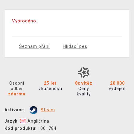
Vyprodáno
Seznam přání
Hlídací pes
Osobní
25 let
8x vítěz
20 000
odběr
zkušeností
Ceny
výdejen
zdarma
kvality
Aktivace
:
Steam
Jazyk
:
Angličtina
Kód produktu
: 1001784