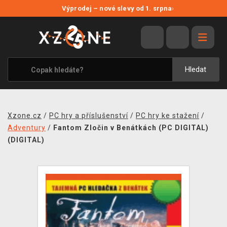
NOVÉ SLEVY
Výprodej – nové slevy od 1. srpna
›
VÝPRODEJ
VIDEOHRY
XZONE ORIGINALS
Hledat
TÉMATIKY
OBLEČENÍ A DOPLŇKY
Xzone.cz
/
PC hry a příslušenství
/
PC hry ke stažení
/
MERCHANDISE
Adventury
/
Fantom Zločin v Benátkách (PC DIGITAL)
(DIGITAL)
SPOLEČENSKÉ HRY
BLOG
KONTAKT
PRODEJNY