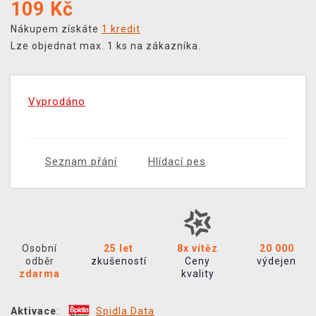
109
Kč
Nákupem získáte
1 kredit
Lze objednat max. 1 ks na zákazníka.
Vyprodáno
Seznam přání
Hlídací pes
Osobní
25 let
8x vítěz
20 000
odběr
zkušeností
Ceny
výdejen
zdarma
kvality
Aktivace
:
Spidla Data