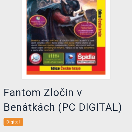
DOPRAVA
XZONE KLUB
TCG & BOARDGAME HUB
VÝKUP HER (BAZAR)
Fantom Zločin v
Benátkách (PC DIGITAL)
Digital