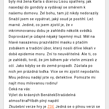
byly má žena Karla s dcerou Lisou spatřeny, jak
nasedají do gondoly a vydávají se směrem k
našemu domovu. Žel bohu, tam již nikdy nedorazily.
Snažil jsem se vypátrat, jaký osud je postihl. Leč
marně. Jediné, co jsem zjistil je, že v
inkriminovanou dobu je zahlédlo několik svědků.
Doprovázel je údajně nějaký tajemný muž. Měl na
hlavě nasazenou prazvláštní masku s ptačím
zobákem a tradiční úbor, který nosili dříve lékaři v
době epidemie moru. Zní to neuvěřitelně. Ale ti, co
je zahlédli, tvrdí, že jim během pár vteřin zmizeli z
očí. Jako kdyby se do země propadli. Zůstala po
nich jen prázdná loďka. Více se mi zjistit nepodařilo.
Mou jedinou nadějí jste vy, detektive. Pomozte mi
najít mou milovanou rodinu!
Čeká na vás:
Výlet do krásných BenátekStrašidelná
atmosféraPříběh plný napětí
Zkušební verze hry je
ZDE
Jedná se o plnou verzi se