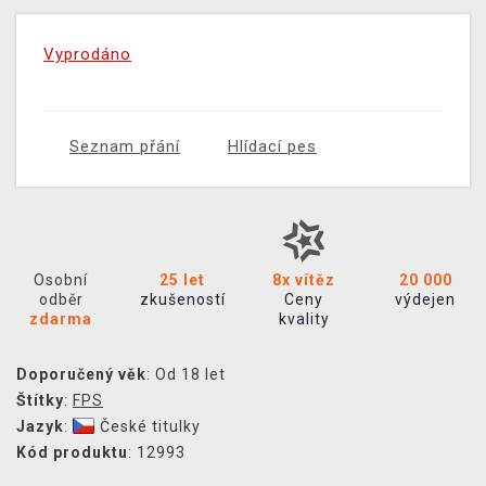
Vyprodáno
Seznam přání
Hlídací pes
Osobní
25 let
8x vítěz
20 000
odběr
zkušeností
Ceny
výdejen
zdarma
kvality
Doporučený věk
: Od 18 let
Štítky
:
FPS
Jazyk
:
České titulky
Kód produktu
: 12993