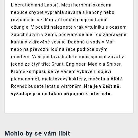
Liberation and Labor). Mezi herními lokacemi
nebude chybět vyprahlá savana s kaňony nebo
rozpadající se dům v útrobách neprostupné
džungle. V poušti naleznete vrak vrtulníku s ocasem
zapíchnutým v zemi, podíváte se ale i do zaprášené
kantiny v dřevěné vesnici Dogonů u vody v Mali
nebo na převozní loď na řece pod ocelovým
mostem. Vaši postavu budete moci specializovat v
jedné ze čtyř tříd: Grunt, Engineer, Medic a Sniper.
Kromě kompasu se ve vašem vybavení objeví
plamenomet, molotovovy koktejly, mačeta a AK47.
Rovněž budete létat s větroněm.
Hra je v češtině,
vyžaduje pro instalaci připojení k internetu.
Mohlo by se vám líbit