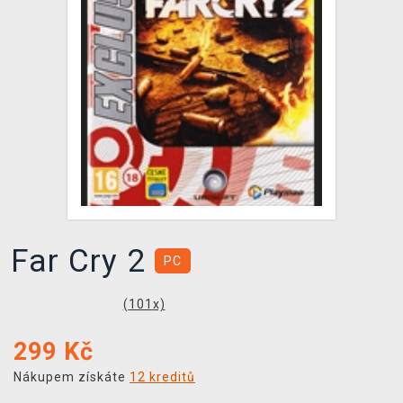
DOPRAVA
XZONE KLUB
TCG & BOARDGAME HUB
VÝKUP HER (BAZAR)
Far Cry 2
PC
(
101
x)
299
Kč
Nákupem získáte
12 kreditů