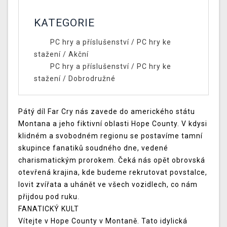
KATEGORIE
PC hry a příslušenství
/
PC hry ke
stažení
/
Akční
PC hry a příslušenství
/
PC hry ke
stažení
/
Dobrodružné
Pátý díl Far Cry nás zavede do amerického státu
Montana a jeho fiktivní oblasti Hope County. V kdysi
klidném a svobodném regionu se postavíme tamní
skupince fanatiků soudného dne, vedené
charismatickým prorokem. Čeká nás opět obrovská
otevřená krajina, kde budeme rekrutovat povstalce,
lovit zvířata a uhánět ve všech vozidlech, co nám
přijdou pod ruku.
FANATICKÝ KULT
Vítejte v Hope County v Montaně. Tato idylická