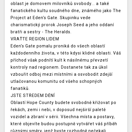
oblast je domovem milovníků svobody... a také
fanatického kultu soudného dne, známého jako The
Project at Eden's Gate. Skupinku vede
charismatický prorok Joseph Seed a jeho oddaní
bratři a sestry - The Heralds.
VRAŤTE REGION LIDEM
Eden's Gate pomalu proniká do všech oblastí
každodenního života, v této kdysi klidné oblasti. Váš
příchod však podnítí kult k násilnému převzetí
kontroly nad regionem. Dostanete tak za úkol
vzbouřit odboj mezi místními a osvobodit zdejší
utlačovanou komunitu od všeho schopných
fanatiků.
JSTE STŘEDEM DĚNÍ
Oblastí Hope County budete svobodně křižovat po
řekách, zemi i nebi, v doposud nejširší paletě
vozidel a zbraní v sérii. Všechna místa a postavy,
které objevíte budou postupně vytvářet váš příběh
různými směry, jenž byste rozhodně nečekali.