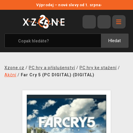
NOVÉ SLEVY
Výprodej – nové slevy od 1. srpna
›
VÝPRODEJ
VIDEOHRY
XZONE ORIGINALS
Hledat
TÉMATIKY
OBLEČENÍ A DOPLŇKY
Xzone.cz
/
PC hry a příslušenství
/
PC hry ke stažení
/
MERCHANDISE
Akční
/
Far Cry 5 (PC DIGITAL) (DIGITAL)
SPOLEČENSKÉ HRY
BLOG
KONTAKT
PRODEJNY