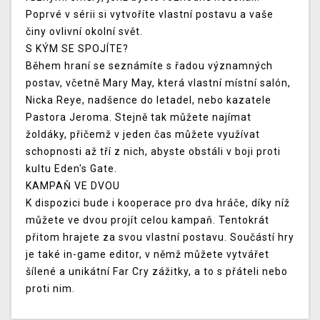
Poprvé v sérii si vytvoříte vlastní postavu a vaše
činy ovlivní okolní svět.
S KÝM SE SPOJÍTE?
Během hraní se seznámíte s řadou významných
postav, včetně Mary May, která vlastní místní salón,
Nicka Reye, nadšence do letadel, nebo kazatele
Pastora Jeroma. Stejně tak můžete najímat
žoldáky, přičemž v jeden čas můžete využívat
schopnosti až tří z nich, abyste obstáli v boji proti
kultu Eden's Gate.
KAMPAŇ VE DVOU
K dispozici bude i kooperace pro dva hráče, díky níž
můžete ve dvou projít celou kampaň. Tentokrát
přitom hrajete za svou vlastní postavu. Součástí hry
je také in-game editor, v němž můžete vytvářet
šílené a unikátní Far Cry zážitky, a to s přáteli nebo
proti nim.