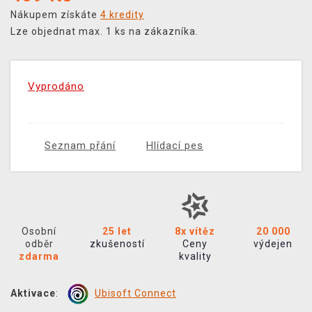
Nákupem získáte
4 kredity
Lze objednat max. 1 ks na zákazníka.
Vyprodáno
Seznam přání
Hlídací pes
Osobní
25 let
8x vítěz
20 000
odběr
zkušeností
Ceny
výdejen
zdarma
kvality
Aktivace
:
Ubisoft Connect