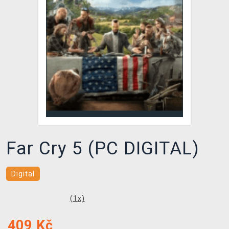
DOPRAVA
XZONE KLUB
TCG & BOARDGAME HUB
VÝKUP HER (BAZAR)
Far Cry 5 (PC DIGITAL)
Digital
(
1
x)
409
Kč