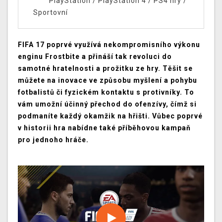
PlayStation
/
PlayStation 4
/
PS4 hry
/
Sportovní
FIFA 17 poprvé využívá nekompromisního výkonu
enginu Frostbite a přináší tak revoluci do
samotné hratelnosti a prožitku ze hry. Těšit se
můžete na inovace ve způsobu myšlení a pohybu
fotbalistů či fyzickém kontaktu s protivníky. To
vám umožní účinný přechod do ofenzívy, čímž si
podmaníte každý okamžik na hřišti. Vůbec poprvé
v historii hra nabídne také příběhovou kampaň
pro jednoho hráče.