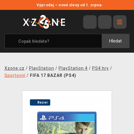
NOVÉ SLEVY
Výprodej – nové slevy od 1. srpna
›
VÝPRODEJ
VIDEOHRY
XZONE ORIGINALS
Hledat
TÉMATIKY
OBLEČENÍ A DOPLŇKY
Xzone.cz
/
PlayStation
/
PlayStation 4
/
PS4 hry
/
MERCHANDISE
Sportovní
/
FIFA 17 BAZAR (PS4)
SPOLEČENSKÉ HRY
BLOG
Bazar
KONTAKT
PRODEJNY