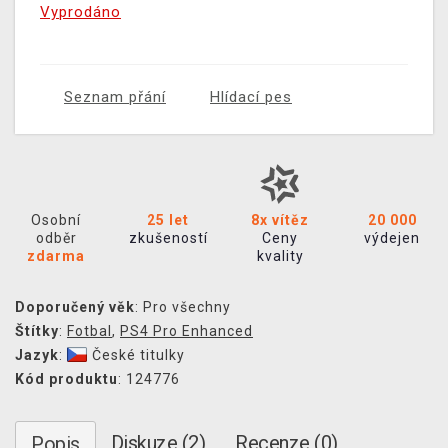
Vyprodáno
Seznam přání
Hlídací pes
Osobní
25 let
8x vítěz
20 000
odběr
zkušeností
Ceny
výdejen
zdarma
kvality
Doporučený věk
: Pro všechny
Štítky
:
Fotbal
,
PS4 Pro Enhanced
Jazyk
:
České titulky
Kód produktu
: 124776
Diskuze (2)
Recenze (0)
Popis