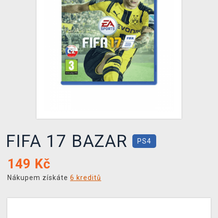
DOPRAVA
XZONE KLUB
TCG & BOARDGAME HUB
VÝKUP HER (BAZAR)
FIFA 17 BAZAR
PS4
149
Kč
Nákupem získáte
6 kreditů