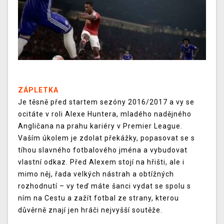
ZÁPLETKA
Je těsně před startem sezóny 2016/2017 a vy se
ocitáte v roli Alexe Huntera, mladého nadějného
Angličana na prahu kariéry v Premier League.
Vaším úkolem je zdolat překážky, popasovat se s
tíhou slavného fotbalového jména a vybudovat
vlastní odkaz. Před Alexem stojí na hřišti, ale i
mimo něj, řada velkých nástrah a obtížných
rozhodnutí – vy teď máte šanci vydat se spolu s
ním na Cestu a zažít fotbal ze strany, kterou
důvěrně znají jen hráči nejvyšší soutěže.