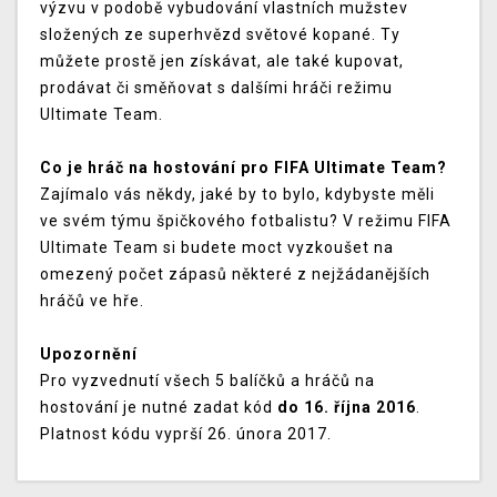
výzvu v podobě vybudování vlastních mužstev
složených ze superhvězd světové kopané. Ty
můžete prostě jen získávat, ale také kupovat,
prodávat či směňovat s dalšími hráči režimu
Ultimate Team.
Co je hráč na hostování pro FIFA Ultimate Team?
Zajímalo vás někdy, jaké by to bylo, kdybyste měli
ve svém týmu špičkového fotbalistu? V režimu FIFA
Ultimate Team si budete moct vyzkoušet na
omezený počet zápasů některé z nejžádanějších
hráčů ve hře.
Upozornění
Pro vyzvednutí všech 5 balíčků a hráčů na
hostování je nutné zadat kód
do 16. října 2016
.
Platnost kódu vyprší 26. února 2017.