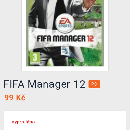
DOPRAVA
XZONE KLUB
TCG & BOARDGAME HUB
VÝKUP HER (BAZAR)
FIFA Manager 12
PC
99
Kč
Vyprodáno