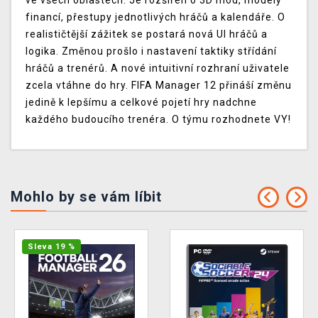
ve všech oblastech. Je rozšířen o 3D mód, modely
financí, přestupy jednotlivých hráčů a kalendáře. O
realističtější zážitek se postará nová UI hráčů a
logika. Změnou prošlo i nastavení taktiky střídání
hráčů a trenérů. A nové intuitivní rozhraní uživatele
zcela vtáhne do hry. FIFA Manager 12 přináší změnu
jedině k lepšímu a celkové pojetí hry nadchne
každého budoucího trenéra. O týmu rozhodnete VY!
Mohlo by se vám líbit
Sleva 19 %