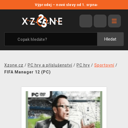
NOVÉ SLEVY
Výprodej – nové slevy od 1. srpna
›
VÝPRODEJ
VIDEOHRY
XZONE ORIGINALS
Hledat
TÉMATIKY
OBLEČENÍ A DOPLŇKY
Xzone.cz
/
PC hry a příslušenství
/
PC hry
/
Sportovní
/
MERCHANDISE
FIFA Manager 12 (PC)
SPOLEČENSKÉ HRY
BLOG
KONTAKT
PRODEJNY