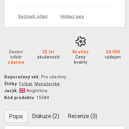
Seznam přání
Hlídací pes
Osobní
25 let
8x vítěz
20 000
odběr
zkušeností
Ceny
výdejen
zdarma
kvality
Doporučený věk
: Pro všechny
Štítky
:
Fotbal
,
Manažerské
Jazyk
:
Angličtina
Kód produktu
: 15584
Diskuze (2)
Recenze (0)
Popis