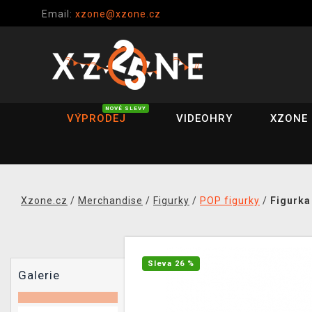
Email:
xzone@xzone.cz
NOVÉ SLEVY
VÝPRODEJ
VIDEOHRY
XZONE 
Xzone.cz
/
Merchandise
/
Figurky
/
POP figurky
/
Figurka
Sleva 26 %
Galerie