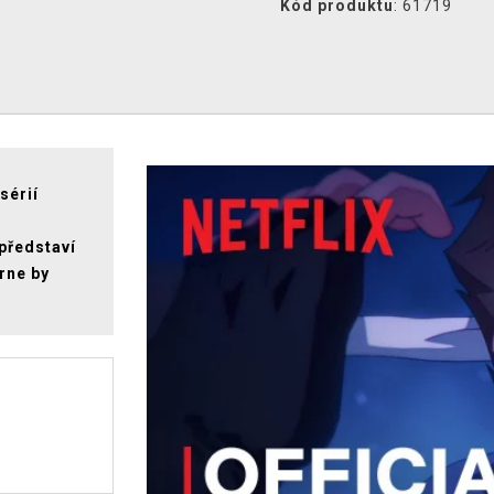
Kód produktu
: 61719
sérií
 představí
rne by