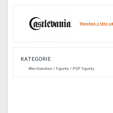
Všechno z této sé
KATEGORIE
Merchandise
/
Figurky
/
POP figurky