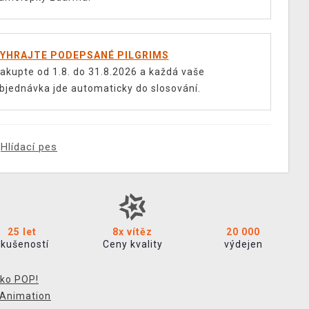
YHRAJTE PODEPSANÉ PILGRIMS
akupte od 1.8. do 31.8.2026 a každá vaše
bjednávka jde automaticky do slosování.
Hlídací pes
25 let
8x vítěz
20 000
zkušeností
Ceny kvality
výdejen
ko POP!
 Animation