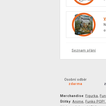
V
N
o
Seznam přání
Osobní odběr
zdarma
Merchandise
:
Figurka
,
Fun
Štítky
:
Anime
,
Funko POP!