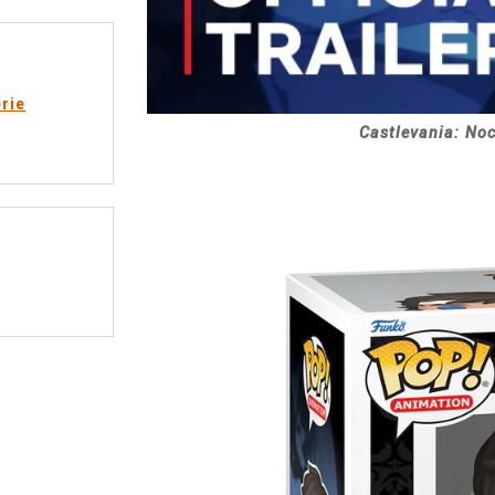
rie
Castlevania: Noct