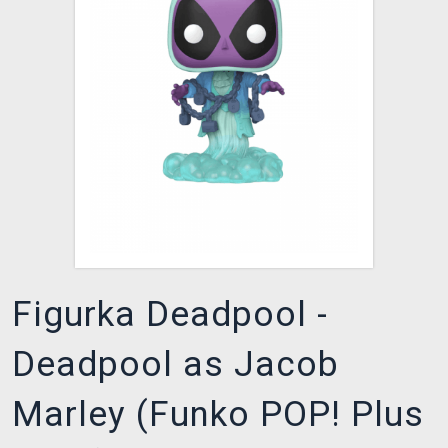
DOPRAVA
XZONE KLUB
TCG & BOARDGAME HUB
VÝKUP HER (BAZAR)
Figurka Deadpool -
Deadpool as Jacob
Marley (Funko POP! Plus