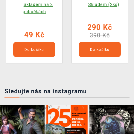
ochranného obalu
(Funko POP! Marvel
Skladem na 2
Skladem (2ks)
(pro standardní
1496)
pobočkách
velikost Funko Pop!)
290 Kč
49 Kč
390 Kč
Do košíku
Do košíku
Sledujte nás na instagramu