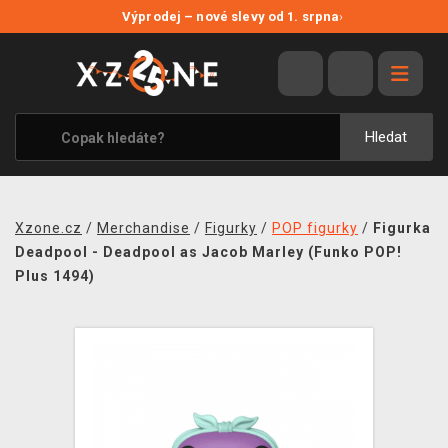
NOVÉ SLEVY
Výprodej – nové slevy od 1. srpna
›
VÝPRODEJ
VIDEOHRY
XZONE ORIGINALS
Hledat
TÉMATIKY
OBLEČENÍ A DOPLŇKY
Xzone.cz
/
Merchandise
/
Figurky
/
POP figurky
/
Figurka
MERCHANDISE
Deadpool - Deadpool as Jacob Marley (Funko POP!
Plus 1494)
SPOLEČENSKÉ HRY
BLOG
KONTAKT
PRODEJNY