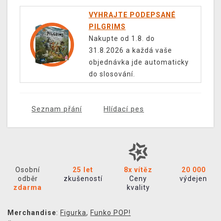
VYHRAJTE PODEPSANÉ
PILGRIMS
Nakupte od 1.8. do
31.8.2026 a každá vaše
objednávka jde automaticky
do slosování.
Seznam přání
Hlídací pes
Osobní
25 let
8x vítěz
20 000
odběr
zkušeností
Ceny
výdejen
zdarma
kvality
Merchandise
:
Figurka
,
Funko POP!