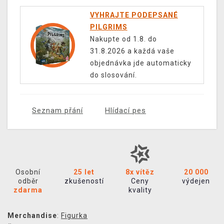
VYHRAJTE PODEPSANÉ
PILGRIMS
Nakupte od 1.8. do
31.8.2026 a každá vaše
objednávka jde automaticky
do slosování.
Seznam přání
Hlídací pes
Osobní
25 let
8x vítěz
20 000
odběr
zkušeností
Ceny
výdejen
zdarma
kvality
Merchandise
:
Figurka