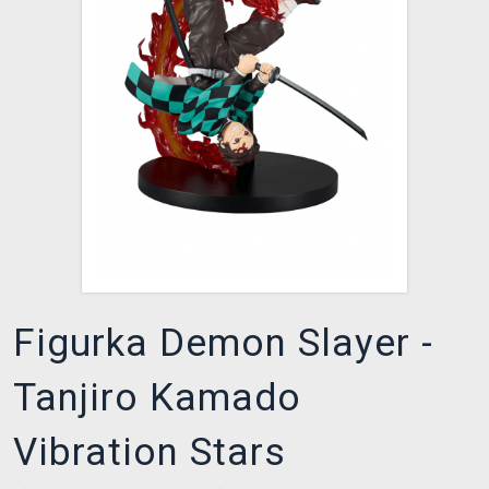
DOPRAVA
XZONE KLUB
TCG & BOARDGAME HUB
VÝKUP HER (BAZAR)
Figurka Demon Slayer -
Tanjiro Kamado
Vibration Stars