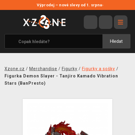
NOVÉ SLEVY
Výprodej – nové slevy od 1. srpna
›
VÝPRODEJ
VIDEOHRY
XZONE ORIGINALS
Hledat
TÉMATIKY
OBLEČENÍ A DOPLŇKY
Xzone.cz
/
Merchandise
/
Figurky
/
Figurky a sošky
/
MERCHANDISE
Figurka Demon Slayer - Tanjiro Kamado Vibration
Stars (BanPresto)
SPOLEČENSKÉ HRY
BLOG
KONTAKT
PRODEJNY