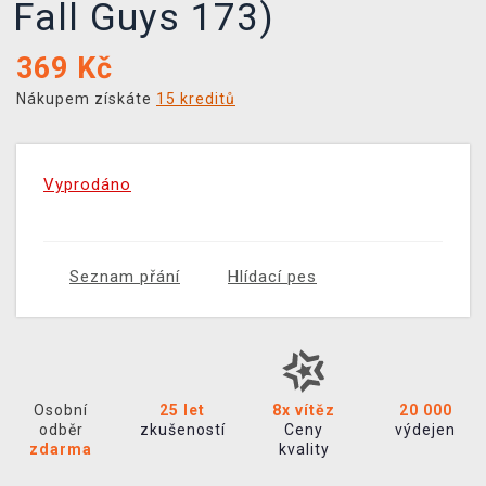
Fall Guys 173)
369
Kč
Nákupem získáte
15 kreditů
Vyprodáno
Seznam přání
Hlídací pes
Osobní
25 let
8x vítěz
20 000
odběr
zkušeností
Ceny
výdejen
zdarma
kvality