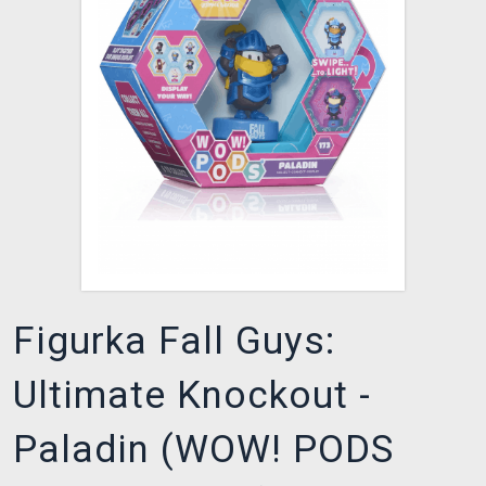
DOPRAVA
XZONE KLUB
TCG & BOARDGAME HUB
VÝKUP HER (BAZAR)
Figurka Fall Guys:
Ultimate Knockout -
Paladin (WOW! PODS