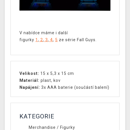
V nabídce máme i další
figurky
1
,
2
,
3
,
4
,
5
ze série Fall Guys.
Velikost:
15 x 5,3 x 15 cm
Materiál:
plast, kov
Napájení:
3x AAA baterie (součástí balení)
KATEGORIE
Merchandise
/
Figurky