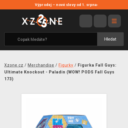
NOVÉ SLEVY
Výprodej – nové slevy od 1. srpna
›
VÝPRODEJ
VIDEOHRY
XZONE ORIGINALS
Hledat
TÉMATIKY
OBLEČENÍ A DOPLŇKY
Xzone.cz
/
Merchandise
/
Figurky
/
Figurka Fall Guys:
MERCHANDISE
Ultimate Knockout - Paladin (WOW! PODS Fall Guys
173)
SPOLEČENSKÉ HRY
BLOG
KONTAKT
PRODEJNY