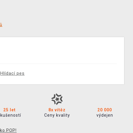
tů
Hlídací pes
25 let
8x vítěz
20 000
zkušeností
Ceny kvality
výdejen
ko POP!