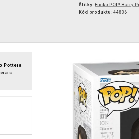
Štítky
:
Funko POP! Harry P
Kód produktu
: 44806
o Pottera
tera s