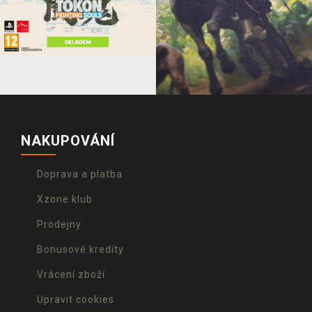
NAKUPOVÁNÍ
Doprava a platba
Xzone klub
Prodejny
Bonusové kredity
Vrácení zboží
Upravit cookies