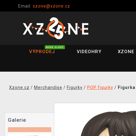
Email:
xzone@xzone.cz
NOVÉ SLEVY
VÝPRODEJ
VIDEOHRY
XZONE 
Xzone.cz
/
Merchandise
/
Figurky
/
POP figurky
/
Figurka
Galerie