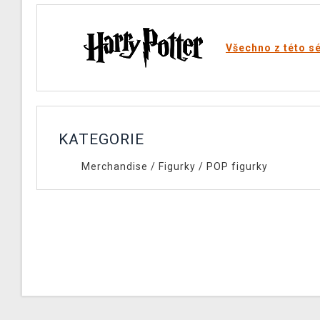
Všechno z této sé
KATEGORIE
Merchandise
/
Figurky
/
POP figurky