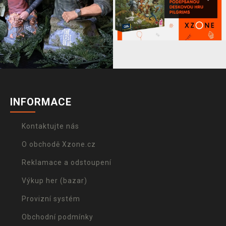
INFORMACE
Kontaktujte nás
O obchodě Xzone.cz
Reklamace a odstoupení
Výkup her (bazar)
Provizní systém
Obchodní podmínky