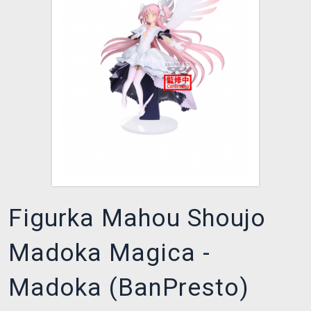
DOPRAVA
XZONE KLUB
TCG & BOARDGAME HUB
VÝKUP HER (BAZAR)
Figurka Mahou Shoujo
Madoka Magica -
Madoka (BanPresto)