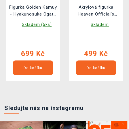
Figurka Golden Kamuy
Akrylová figurka
- Hyakunosuke Ogata
Heaven Official's
(Sega)
Blessing - Radiant
Skladem (5ks)
Skladem
Throne Series
699 Kč
499 Kč
Do košíku
Do košíku
Sledujte nás na instagramu