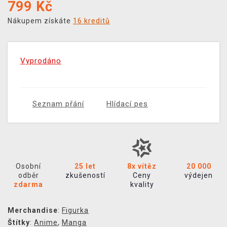
799
Kč
Nákupem získáte
16 kreditů
Vyprodáno
Seznam přání
Hlídací pes
Osobní
25 let
8x vítěz
20 000
odběr
zkušeností
Ceny
výdejen
zdarma
kvality
Merchandise
:
Figurka
Štítky
:
Anime
,
Manga