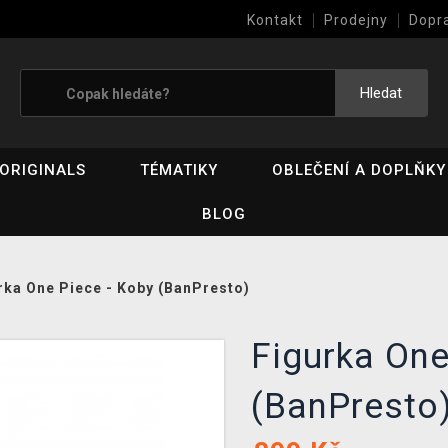
Kontakt
Prodejny
Dopr
Výkup her (bazar)
Hledat
ORIGINALS
TÉMATIKY
OBLEČENÍ A DOPLŇKY
BLOG
rka One Piece - Koby (BanPresto)
Figurka One
(BanPresto