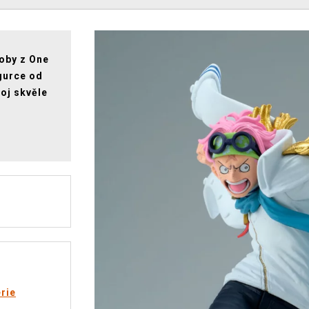
oby z One
gurce od
oj skvěle
rie