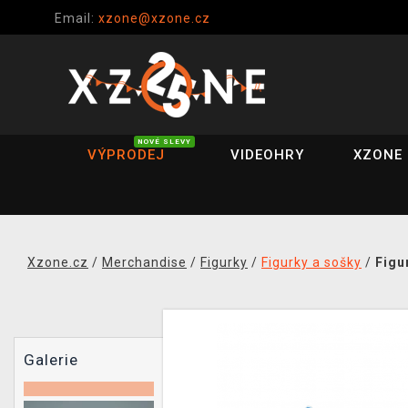
Email:
xzone@xzone.cz
NOVÉ SLEVY
VÝPRODEJ
VIDEOHRY
XZONE 
Xzone.cz
/
Merchandise
/
Figurky
/
Figurky a sošky
/
Figu
Galerie