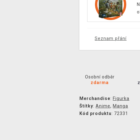
N
o
Seznam přání
Osobní odběr
zdarma
Merchandise
:
Figurka
Štítky
:
Anime
,
Manga
Kód produktu
: 72331