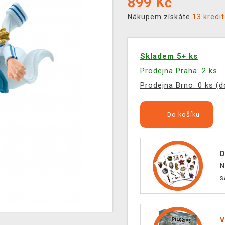
899
Kč
Nákupem získáte
13 kredi
Skladem 5+ ks
Prodejna Praha: 2 ks
Prodejna Brno: 0 ks (
Do košíku
D
N
s
V