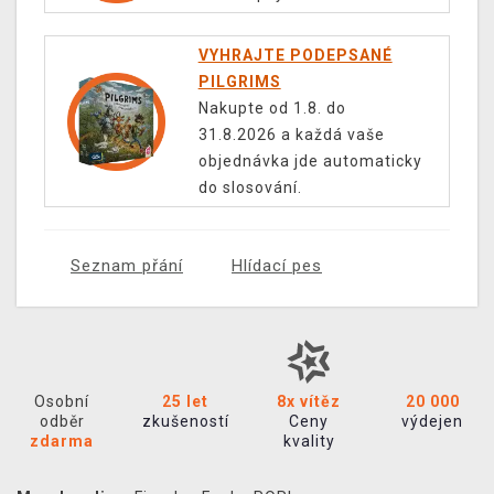
VYHRAJTE PODEPSANÉ
PILGRIMS
Nakupte od 1.8. do
31.8.2026 a každá vaše
objednávka jde automaticky
do slosování.
Seznam přání
Hlídací pes
Osobní
25 let
8x vítěz
20 000
odběr
zkušeností
Ceny
výdejen
zdarma
kvality