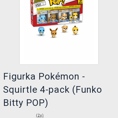
DOPRAVA
XZONE KLUB
TCG & BOARDGAME HUB
VÝKUP HER (BAZAR)
Figurka Pokémon -
Squirtle 4-pack (Funko
Bitty POP)
(
2
x)