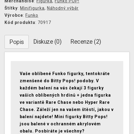
Merchandise
:
Figurka
,
Funko POP!
Štítky
:
Minifigurka
,
Náhodný výběr
Výrobce
:
Funko
Kód produktu
: 70917
Diskuze (0)
Recenze (2)
Popis
Vaše oblíbené Funko figurky, tentokráte
zmenšené do Bitty Pops! podoby. V
každém balení na vás čekají 3 figurky
vašich oblíbených hrdinů + jedna figurka
ve variantě Rare Chase nebo Hyper Rare
Chase. Záleží jen na vašem štěstí, jakou v
balení najdete! Mini figurky Bitty Pops!
jsou balené v ochranném akrylovém
obalu. Posbíráte je všechny?