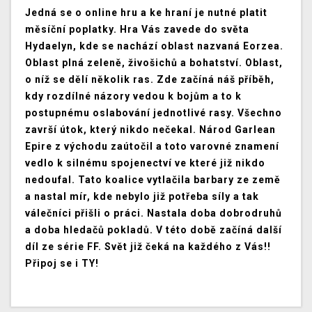
Jedná se o online hru a ke hraní je nutné platit
měsíční poplatky. Hra Vás zavede do světa
Hydaelyn, kde se nachází oblast nazvaná Eorzea.
Oblast plná zeleně, živošichů a bohatství. Oblast,
o níž se dělí několik ras. Zde začíná náš příběh,
kdy rozdílné názory vedou k bojům a to k
postupnému oslabování jednotlivé rasy. Všechno
završí útok, který nikdo nečekal. Národ Garlean
Epire z východu zaútočil a toto varovné znamení
vedlo k silnému spojenectví ve které již nikdo
nedoufal. Tato koalice vytlačila barbary ze země
a nastal mír, kde nebylo již potřeba síly a tak
válečníci přišli o práci. Nastala doba dobrodruhů
a doba hledačů pokladů. V této době začíná další
díl ze série FF. Svět již čeká na každého z Vás!!
Připoj se i TY!