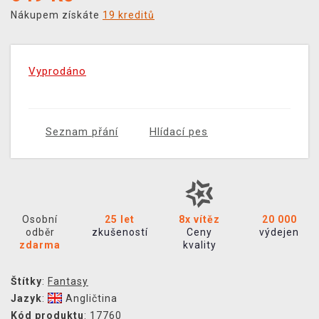
Nákupem získáte
19 kreditů
Vyprodáno
Seznam přání
Hlídací pes
Osobní
25 let
8x vítěz
20 000
odběr
zkušeností
Ceny
výdejen
zdarma
kvality
Štítky
:
Fantasy
Jazyk
:
Angličtina
Kód produktu
: 17760