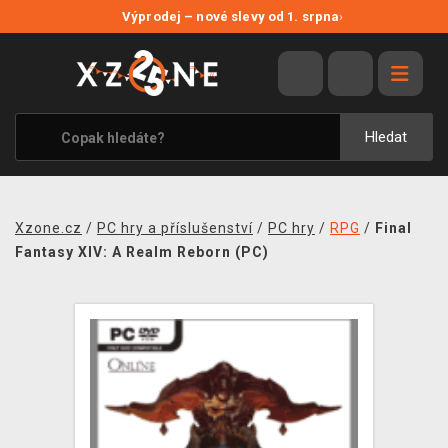
NOVÉ SLEVY
Výprodej – nové slevy od 1. srpna
›
VÝPRODEJ
VIDEOHRY
XZONE ORIGINALS
Hledat
TÉMATIKY
OBLEČENÍ A DOPLŇKY
Xzone.cz
/
PC hry a příslušenství
/
PC hry
/
RPG
/
Final
MERCHANDISE
Fantasy XIV: A Realm Reborn (PC)
SPOLEČENSKÉ HRY
BLOG
KONTAKT
PRODEJNY