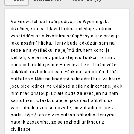
Ve Firewatch se hráči podívají do Wyomingské
divočiny, kam se hlavní hrdina uchyluje v rámci
vypořádání se s životními neúspěchy a kde pracuje
jako požární hlídka. Henry bude odkázán sám na
sebe a na vysílačku, na jejímž druhém konci je
Delilah, která má v parku stejnou funkci. Ta mu v
minulosti radila jediné – neslézat ze strážní věže.
Jakákoli rozhodnutí jsou však na samotném hráči,
můžete se těšit na lineárně nelineární hru, ve které
jsou sice jednotlivé události a cíle nalinkované, jak k
nim hráč přistoupí už ale bude záležet jen na něm
samotném. Otázkou ale je, jaká část příběhu se
vám odhalí a zda se dozvíte, co záhadného se v
parku děje či co se v minulosti přihodilo Henrymu
natolik zásadního, že se rozhodl uniknout z
civilizace.