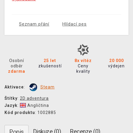
Seznam přání
Hlídací pes
Osobní
25 let
8x vítěz
20 000
odběr
zkušeností
Ceny
výdejen
zdarma
kvality
Aktivace
:
Steam
Štítky
:
2D adventura
Jazyk
:
Angličtina
Kód produktu
: 1002885
Diskuze (0)
Recenze (0)
Popis