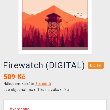
DOPRAVA
XZONE KLUB
TCG & BOARDGAME HUB
VÝKUP HER (BAZAR)
Firewatch (DIGITAL)
Digital
509
Kč
Nákupem získáte
5 kreditů
Lze objednat max. 1 ks na zákazníka.
Vyprodáno