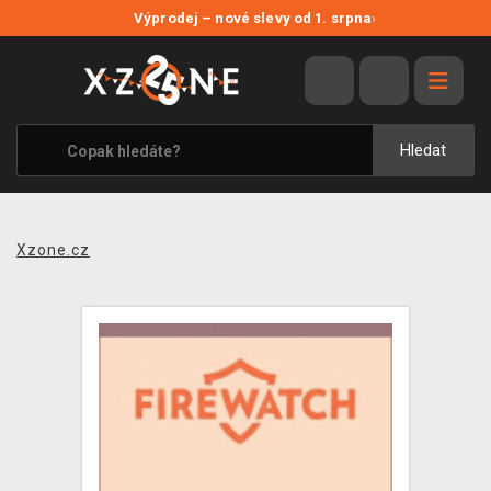
NOVÉ SLEVY
Výprodej – nové slevy od 1. srpna
›
VÝPRODEJ
VIDEOHRY
XZONE ORIGINALS
Hledat
TÉMATIKY
OBLEČENÍ A DOPLŇKY
Xzone.cz
MERCHANDISE
SPOLEČENSKÉ HRY
BLOG
KONTAKT
PRODEJNY