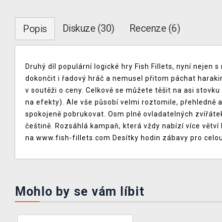
Diskuze (30)
Recenze (6)
Popis
Druhý díl populární logické hry Fish Fillets, nyní nejen
dokončit i řadový hráč a nemusel přitom páchat harakir
v soutěži o ceny. Celkově se můžete těšit na asi stovku 
na efekty). Ale vše působí velmi roztomile, přehledně 
spokojeně pobrukovat. Osm plně ovladatelných zvířátek
češtině. Rozsáhlá kampaň, která vždy nabízí více větví
na www.fish-fillets.com Desítky hodin zábavy pro celo
Mohlo by se vám líbit