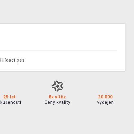
Hlídací pes
25 let
8x vítěz
20 000
zkušeností
Ceny kvality
výdejen