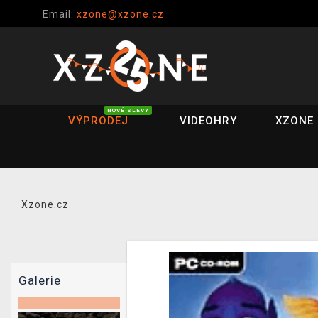
Email:
xzone@xzone.cz
NOVÉ SLEVY
VÝPRODEJ
VIDEOHRY
XZONE 
Xzone.cz
Galerie