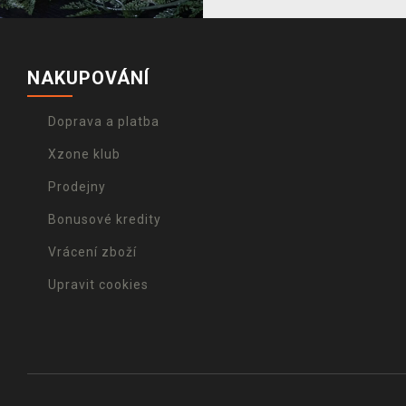
NAKUPOVÁNÍ
Doprava a platba
Xzone klub
Prodejny
Bonusové kredity
Vrácení zboží
Upravit cookies