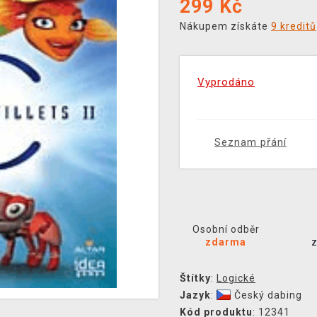
299
Kč
Nákupem získáte
9 kreditů
Vyprodáno
Seznam přání
Osobní odběr
zdarma
Štítky
:
Logické
Jazyk
:
Český dabing
Kód produktu
: 12341