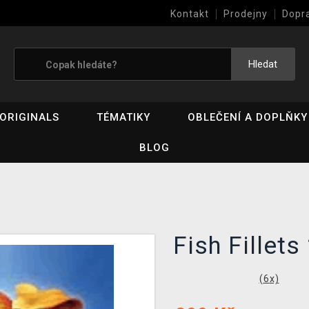
Kontakt
Prodejny
Dopr
Výkup her (bazar)
Hledat
ORIGINALS
TÉMATIKY
OBLEČENÍ A DOPLŇKY
BLOG
Fish Fillets
(
6
x)