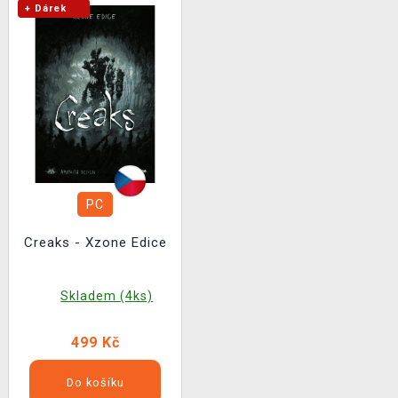
+ Dárek
PC
Creaks - Xzone Edice
Skladem (4ks)
499 Kč
Do košíku