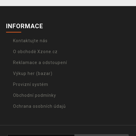
INFORMACE
Kontaktujte nás
O obchodě Xzone.cz
Reklamace a odstoupení
Výkup her (bazar)
Provizní systém
Obchodní podmínky
Ochrana osobních údajů