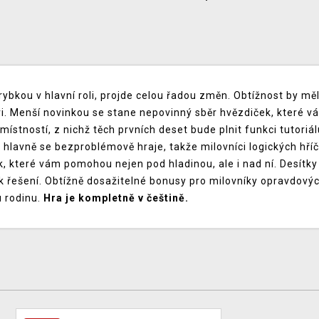
 s rybkou v hlavní roli, projde celou řadou změn. Obtížnost by m
i. Menší novinkou se stane nepovinný sběr hvězdiček, které vám
místností, z nichž těch prvních deset bude plnit funkci tutoriá
a hlavně se bezproblémově hraje, takže milovníci logických hř
, které vám pomohou nejen pod hladinou, ale i nad ní. Desítky
 k řešení. Obtížně dosažitelné bonusy pro milovníky opravdovýc
u rodinu.
Hra je kompletně v češtině.