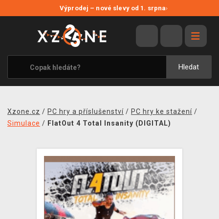
NOVÉ SLEVY
Výprodej – nové slevy od 1. srpna
›
VÝPRODEJ
VIDEOHRY
XZONE ORIGINALS
Hledat
TÉMATIKY
OBLEČENÍ A DOPLŇKY
Xzone.cz
/
PC hry a příslušenství
/
PC hry ke stažení
/
MERCHANDISE
Simulace
/
FlatOut 4 Total Insanity (DIGITAL)
SPOLEČENSKÉ HRY
BLOG
KONTAKT
PRODEJNY