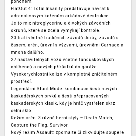
pohonem.
FlatOut 4: Total Insanity představuje návrat k
adrenalinovým kořenům arkádové destrukce.
Je to mix nitroglycerinu a divokých závodních
okruhů, které se zcela vymykají kontrole.
20 tratí včetně tradičních závodů derby, závodů s
časem, arén, úrovní s výzvami, úrovněmi Carnage a
mnoha dalšího.
27 nastavitelných vozů včetně fanouškovských
oblíbenců a nových přírůstků do garáže.
Vysokorychlostní kolize v kompletně zničitelném
prostředí.
Legendární Stunt Mode: kombinace šesti nových
kaskadérských prvků a šesti přepracovaných
kaskadérských klasik, kdy je hráč vystřelen skrz
čelní sklo.
Režim arén: 3 různé herní styly – Death Match,
Capture the Flag, Survivor.
Nový režim Assault: zpomalte či zlikvidujte soupeře