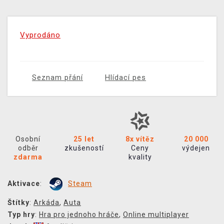
Vyprodáno
Seznam přání
Hlídací pes
Osobní
25 let
8x vítěz
20 000
odběr
zkušeností
Ceny
výdejen
zdarma
kvality
Aktivace
:
Steam
Štítky
:
Arkáda
,
Auta
Typ hry
:
Hra pro jednoho hráče
,
Online multiplayer