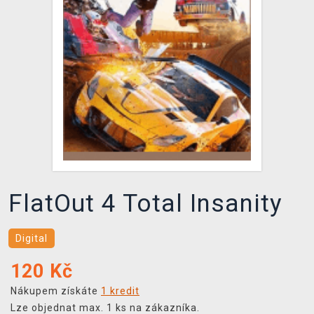
DOPRAVA
XZONE KLUB
TCG & BOARDGAME HUB
VÝKUP HER (BAZAR)
FlatOut 4 Total Insanity
Digital
120
Kč
Nákupem získáte
1 kredit
Lze objednat max. 1 ks na zákazníka.