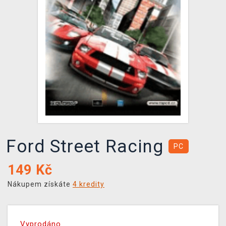
DOPRAVA
XZONE KLUB
TCG & BOARDGAME HUB
VÝKUP HER (BAZAR)
Ford Street Racing
PC
149
Kč
Nákupem získáte
4 kredity
Vyprodáno