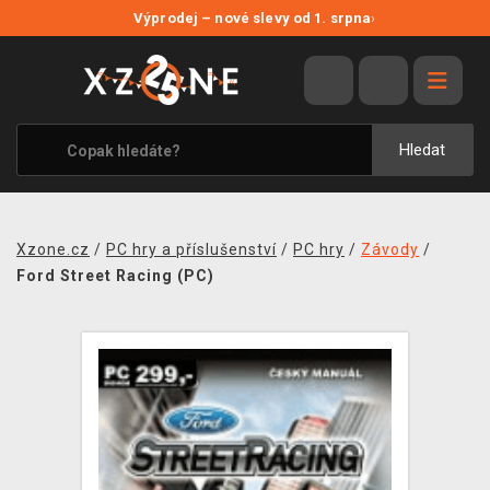
NOVÉ SLEVY
Výprodej – nové slevy od 1. srpna
›
VÝPRODEJ
VIDEOHRY
XZONE ORIGINALS
Hledat
TÉMATIKY
OBLEČENÍ A DOPLŇKY
Xzone.cz
/
PC hry a příslušenství
/
PC hry
/
Závody
/
MERCHANDISE
Ford Street Racing (PC)
SPOLEČENSKÉ HRY
BLOG
KONTAKT
PRODEJNY