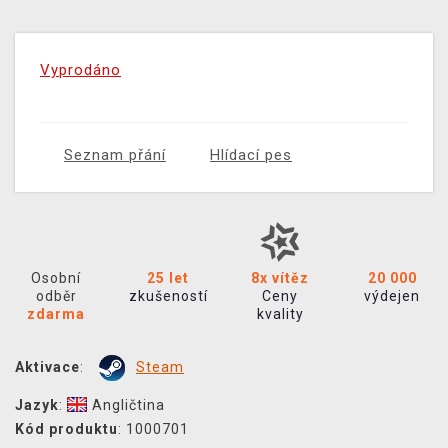
Vyprodáno
Seznam přání
Hlídací pes
Osobní
25 let
8x vítěz
20 000
odběr
zkušeností
Ceny
výdejen
zdarma
kvality
Aktivace
:
Steam
Jazyk
:
Angličtina
Kód produktu
: 1000701