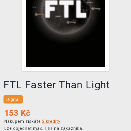
DOPRAVA
XZONE KLUB
TCG & BOARDGAME HUB
VÝKUP HER (BAZAR)
FTL Faster Than Light
Digital
153
Kč
Nákupem získáte
2 kredity
Lze objednat max. 1 ks na zákazníka.