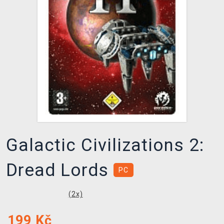
DOPRAVA
XZONE KLUB
TCG & BOARDGAME HUB
VÝKUP HER (BAZAR)
Galactic Civilizations 2:
Dread Lords
PC
(
2
x)
199
Kč