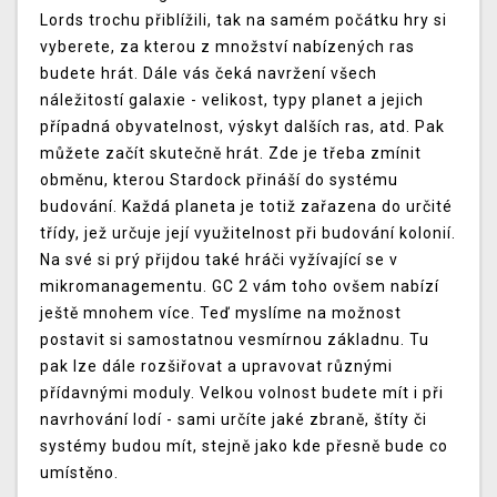
Lords trochu přiblížili, tak na samém počátku hry si
vyberete, za kterou z množství nabízených ras
budete hrát. Dále vás čeká navržení všech
náležitostí galaxie - velikost, typy planet a jejich
případná obyvatelnost, výskyt dalších ras, atd. Pak
můžete začít skutečně hrát. Zde je třeba zmínit
obměnu, kterou Stardock přináší do systému
budování. Každá planeta je totiž zařazena do určité
třídy, jež určuje její využitelnost při budování kolonií.
Na své si prý přijdou také hráči vyžívající se v
mikromanagementu. GC 2 vám toho ovšem nabízí
ještě mnohem více. Teď myslíme na možnost
postavit si samostatnou vesmírnou základnu. Tu
pak lze dále rozšiřovat a upravovat různými
přídavnými moduly. Velkou volnost budete mít i při
navrhování lodí - sami určíte jaké zbraně, štíty či
systémy budou mít, stejně jako kde přesně bude co
umístěno.