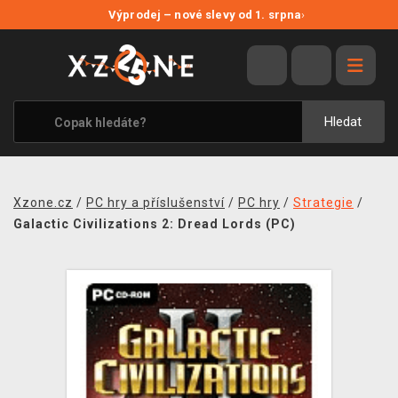
NOVÉ SLEVY
Výprodej – nové slevy od 1. srpna
›
VÝPRODEJ
VIDEOHRY
XZONE ORIGINALS
Hledat
TÉMATIKY
OBLEČENÍ A DOPLŇKY
Xzone.cz
/
PC hry a příslušenství
/
PC hry
/
Strategie
/
MERCHANDISE
Galactic Civilizations 2: Dread Lords (PC)
SPOLEČENSKÉ HRY
BLOG
KONTAKT
PRODEJNY