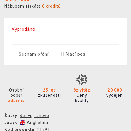
Nákupem získáte
6 kreditů
Vyprodáno
Seznam přání
Hlídací pes
Osobní
25 let
8x vítěz
20 000
odběr
zkušeností
Ceny
výdejen
zdarma
kvality
Štítky
:
Sci-Fi
,
Tahové
Jazyk
:
Angličtina
Kód produktu
: 11791