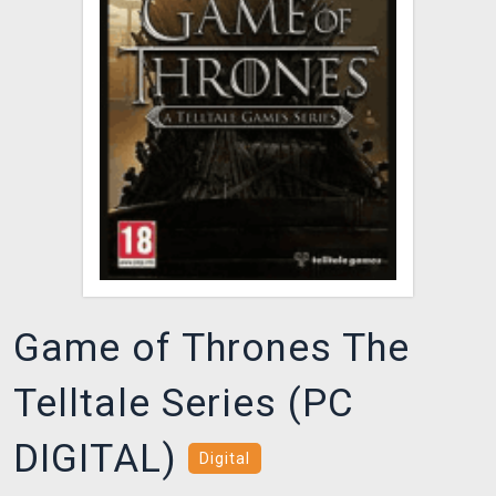
DOPRAVA
XZONE KLUB
TCG & BOARDGAME HUB
VÝKUP HER (BAZAR)
Game of Thrones The
Telltale Series (PC
DIGITAL)
Digital