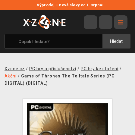
NOVÉ SLEVY
Výprodej – nové slevy od 1. srpna
›
VÝPRODEJ
VIDEOHRY
XZONE ORIGINALS
Hledat
TÉMATIKY
OBLEČENÍ A DOPLŇKY
Xzone.cz
/
PC hry a příslušenství
/
PC hry ke stažení
/
MERCHANDISE
Akční
/
Game of Thrones The Telltale Series (PC
DIGITAL) (DIGITAL)
SPOLEČENSKÉ HRY
BLOG
KONTAKT
PRODEJNY