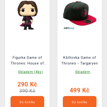
Figurka Game of
Kšiltovka Game of
Thrones: House of
Thrones - Targaryen
the Dragon - Jarcarys
Skladem (4ks)
Skladem
Valaryon (Funko POP!
House of the Dragon
290 Kč
18)
499 Kč
390 Kč
Do košíku
Do košíku