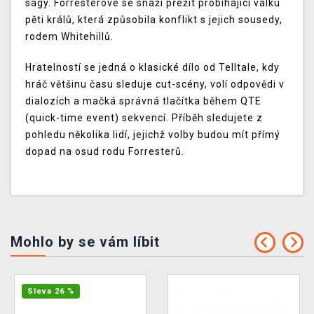
ságy. Forresterové se snaží přežít probíhající válku
pěti králů, která způsobila konflikt s jejich sousedy,
rodem Whitehillů.
Hratelností se jedná o klasické dílo od Telltale, kdy
hráč většinu času sleduje cut-scény, volí odpovědi v
dialozích a mačká správná tlačítka během QTE
(quick-time event) sekvencí. Příběh sledujete z
pohledu několika lidí, jejichž volby budou mít přímý
dopad na osud rodu Forresterů.
Mohlo by se vám líbit
Sleva 26 %