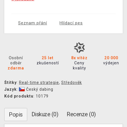
Seznam přání
Hlídací pes
Osobní
25 let
8x vítěz
20 000
odběr
zkušeností
Ceny
výdejen
zdarma
kvality
Štítky
:
Real-time strategie
,
Středověk
Jazyk
:
Český dabing
Kód produktu
: 10179
Diskuze (0)
Recenze (0)
Popis