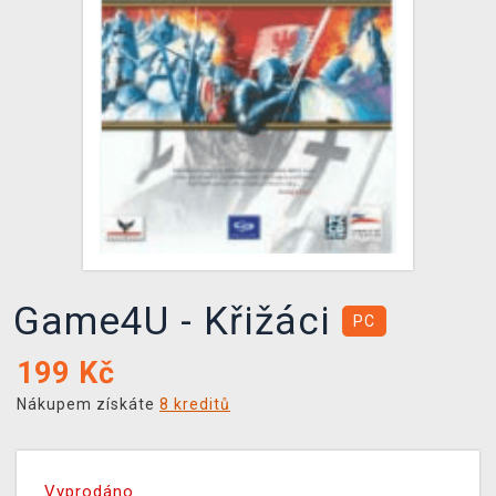
DOPRAVA
XZONE KLUB
TCG & BOARDGAME HUB
VÝKUP HER (BAZAR)
Game4U - Křižáci
PC
199
Kč
Nákupem získáte
8 kreditů
Vyprodáno