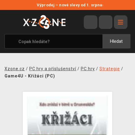
NOVÉ SLEVY
Výprodej – nové slevy od 1. srpna
›
VÝPRODEJ
VIDEOHRY
XZONE ORIGINALS
Hledat
TÉMATIKY
OBLEČENÍ A DOPLŇKY
Xzone.cz
/
PC hry a příslušenství
/
PC hry
/
Strategie
/
MERCHANDISE
Game4U - Křižáci (PC)
SPOLEČENSKÉ HRY
BLOG
KONTAKT
PRODEJNY