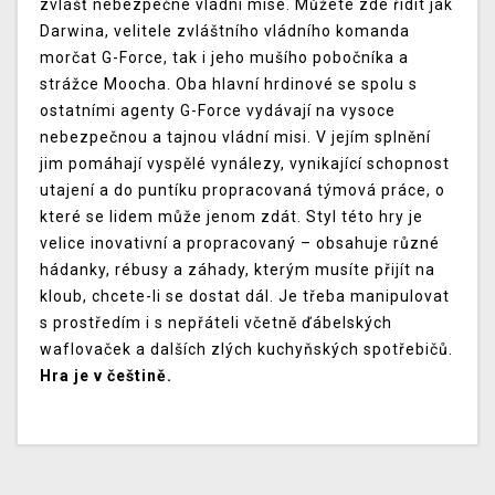
zvlášť nebezpečné vládní mise. Můžete zde řídit jak
Darwina, velitele zvláštního vládního komanda
morčat G-Force, tak i jeho mušího pobočníka a
strážce Moocha. Oba hlavní hrdinové se spolu s
ostatními agenty G-Force vydávají na vysoce
nebezpečnou a tajnou vládní misi. V jejím splnění
jim pomáhají vyspělé vynálezy, vynikající schopnost
utajení a do puntíku propracovaná týmová práce, o
které se lidem může jenom zdát. Styl této hry je
velice inovativní a propracovaný – obsahuje různé
hádanky, rébusy a záhady, kterým musíte přijít na
kloub, chcete-li se dostat dál. Je třeba manipulovat
s prostředím i s nepřáteli včetně ďábelských
waflovaček a dalších zlých kuchyňských spotřebičů.
Hra je v češtině.