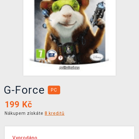
DOPRAVA
XZONE KLUB
TCG & BOARDGAME HUB
VÝKUP HER (BAZAR)
G-Force
PC
199
Kč
Nákupem získáte
8 kreditů
Vyprodáno