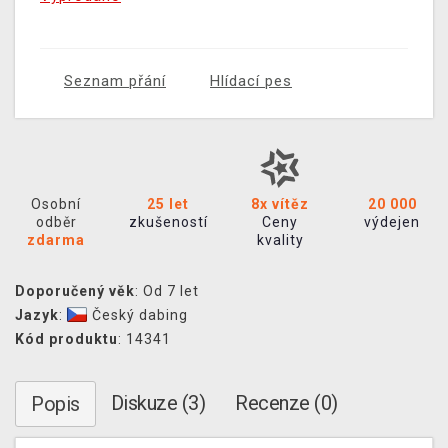
Seznam přání
Hlídací pes
Osobní
25 let
8x vítěz
20 000
odběr
zkušeností
Ceny
výdejen
zdarma
kvality
Doporučený věk
: Od 7 let
Jazyk
:
Český dabing
Kód produktu
: 14341
Diskuze (3)
Recenze (0)
Popis