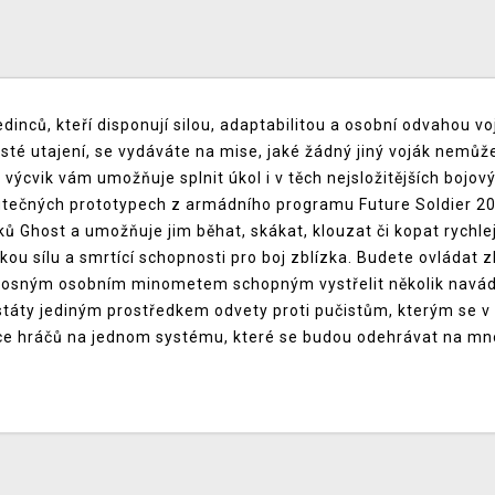
edinců, kteří disponují silou, adaptabilitou a osobní odvahou 
osté utajení, se vydáváte na mise, jaké žádný jiný voják nemůže
 výcvik vám umožňuje splnit úkol i v těch nejsložitějších boj
kutečných prototypech z armádního programu Future Soldier 20
Ghost a umožňuje jim běhat, skákat, klouzat či kopat rychleji, 
ckou sílu a smrtící schopnosti pro boj zblízka. Budete ovládat
onosným osobním minometem schopným vystřelit několik navádě
é státy jediným prostředkem odvety proti pučistům, kterým se 
ce hráčů na jednom systému, které se budou odehrávat na mnoh