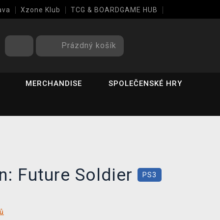
ava
Xzone Klub
TCG & BOARDGAME HUB
Prázdný košík
MERCHANDISE
SPOLEČENSKÉ HRY
: Future Soldier
PS3
tů