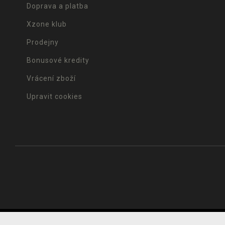
Doprava a platba
Xzone klub
Prodejny
Bonusové kredity
Vrácení zboží
Upravit cookies