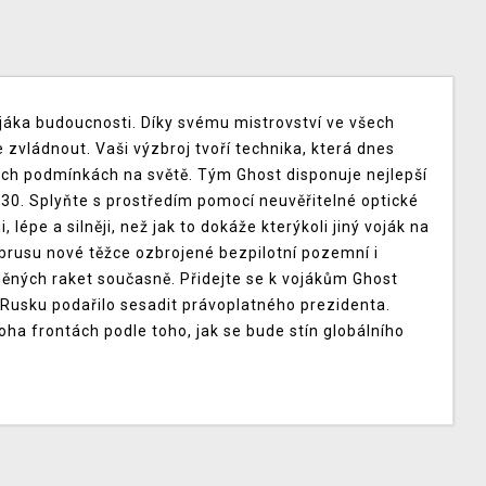
vojáka budoucnosti. Díky svému mistrovství ve všech
 zvládnout. Vaši výzbroj tvoří technika, která dnes
ových podmínkách na světě. Tým Ghost disponuje nejlepší
30. Splyňte s prostředím pomocí neuvěřitelné optické
lépe a silněji, než jak to dokáže kterýkoli jiný voják na
 zbrusu nové těžce ozbrojené bezpilotní pozemní i
ných raket současně. Přidejte se k vojákům Ghost
v Rusku podařilo sesadit právoplatného prezidenta.
a frontách podle toho, jak se bude stín globálního