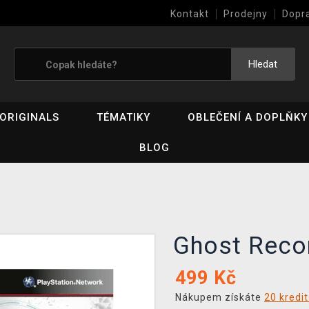
Kontakt
Prodejny
Dopr
Výkup her (bazar)
Hledat
ORIGINALS
TÉMATIKY
OBLEČENÍ A DOPLŇKY
BLOG
Ghost Recon
499
Kč
Nákupem získáte
20 kredi