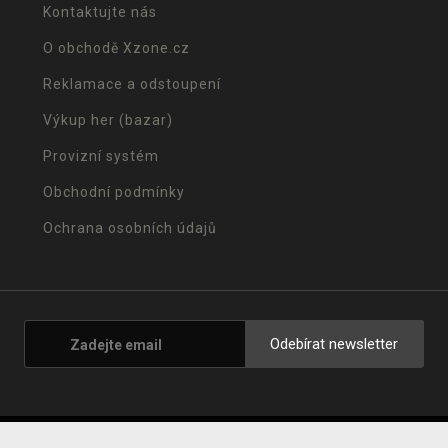
Kontaktujte nás
O obchodě Xzone.cz
Reklamace a odstoupení
Výkup her (bazar)
Provizní systém
Obchodní podmínky
Ochrana osobních údajů
Odebírat newsletter
© 2001 - 2026 Xzone.cz |
Upravit cookies
|
Naše obchody