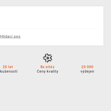
Hlídací pes
25 let
8x vítěz
20 000
zkušeností
Ceny kvality
výdejen