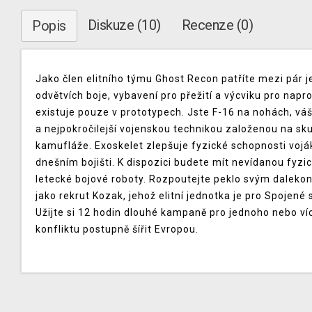
Diskuze (10)
Recenze (0)
Popis
Jako člen elitního týmu Ghost Recon patříte mezi pár j
odvětvích boje, vybavení pro přežití a výcviku pro napr
existuje pouze v prototypech. Jste F-16 na nohách, váš
a nejpokročilejší vojenskou technikou založenou na s
kamufláže. Exoskelet zlepšuje fyzické schopnosti vojáků 
dnešním bojišti. K dispozici budete mít nevídanou fyzi
letecké bojové roboty. Rozpoutejte peklo svým dalek
jako rekrut Kozak, jehož elitní jednotka je pro Spojen
Užijte si 12 hodin dlouhé kampaně pro jednoho nebo ví
konfliktu postupně šířit Evropou.