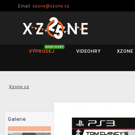
Email:
xzone@xzone.cz
NOVÉ SLEVY
VÝPRODEJ
VIDEOHRY
XZONE 
Xzone.cz
Galerie