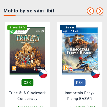
Mohlo by se vám líbit
Sleva 29 %
Bazar
XSX
PS4
Trine 5: A Clockwork
Immortals Fenyx
Conspiracy
Rising BAZAR