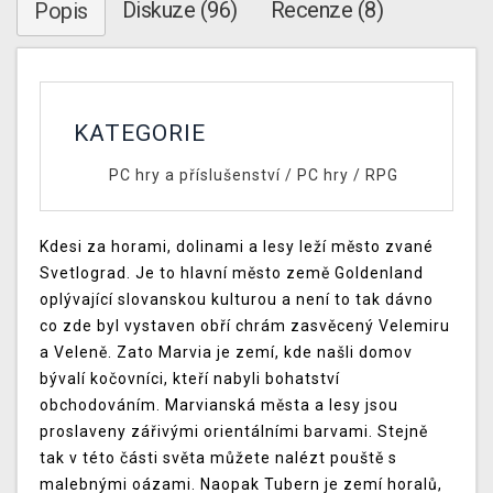
Diskuze (96)
Recenze (8)
Popis
KATEGORIE
PC hry a příslušenství
/
PC hry
/
RPG
Kdesi za horami, dolinami a lesy leží město zvané
Svetlograd. Je to hlavní město země Goldenland
oplývající slovanskou kulturou a není to tak dávno
co zde byl vystaven obří chrám zasvěcený Velemiru
a Veleně. Zato Marvia je zemí, kde našli domov
bývalí kočovníci, kteří nabyli bohatství
obchodováním. Marvianská města a lesy jsou
proslaveny zářivými orientálními barvami. Stejně
tak v této části světa můžete nalézt pouště s
malebnými oázami. Naopak Tubern je zemí horalů,