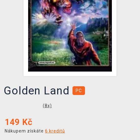
DOPRAVA
XZONE KLUB
TCG & BOARDGAME HUB
VÝKUP HER (BAZAR)
Golden Land
PC
(
8
x)
149
Kč
Nákupem získáte
6 kreditů