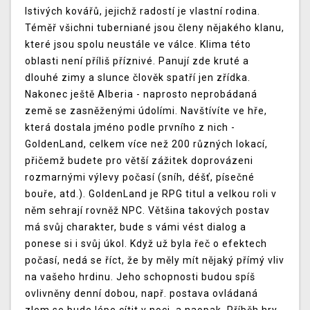
lstivých kovářů, jejichž radostí je vlastní rodina.
Téměř všichni tuberniané jsou členy nějakého klanu,
které jsou spolu neustále ve válce. Klima této
oblasti není příliš příznivé. Panují zde kruté a
dlouhé zimy a slunce člověk spatří jen zřídka.
Nakonec ještě Alberia - naprosto neprobádaná
země se zasněženými údolími. Navštívíte ve hře,
která dostala jméno podle prvního z nich -
GoldenLand, celkem více než 200 různých lokací,
přičemž budete pro větší zážitek doprovázeni
rozmarnými výlevy počasí (sníh, déšť, písečné
bouře, atd.). GoldenLand je RPG titul a velkou roli v
něm sehrají rovněž NPC. Většina takových postav
má svůj charakter, bude s vámi vést dialog a
ponese si i svůj úkol. Když už byla řeč o efektech
počasí, nedá se říct, že by měly mít nějaký přímý vliv
na vašeho hrdinu. Jeho schopnosti budou spíš
ovlivněny denní dobou, např. postava ovládaná