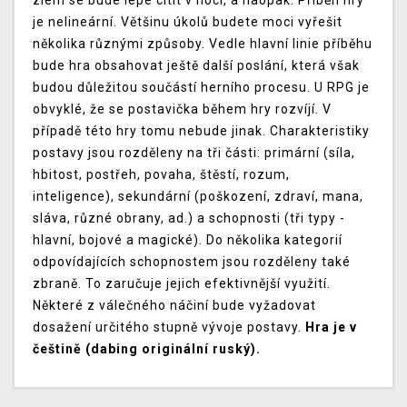
zlem se bude lépe cítit v noci, a naopak. Příběh hry
je nelineární. Většinu úkolů budete moci vyřešit
několika různými způsoby. Vedle hlavní linie příběhu
bude hra obsahovat ještě další poslání, která však
budou důležitou součástí herního procesu. U RPG je
obvyklé, že se postavička během hry rozvíjí. V
případě této hry tomu nebude jinak. Charakteristiky
postavy jsou rozděleny na tři části: primární (síla,
hbitost, postřeh, povaha, štěstí, rozum,
inteligence), sekundární (poškození, zdraví, mana,
sláva, různé obrany, ad.) a schopnosti (tři typy -
hlavní, bojové a magické). Do několika kategorií
odpovídajících schopnostem jsou rozděleny také
zbraně. To zaručuje jejich efektivnější využití.
Některé z válečného náčiní bude vyžadovat
dosažení určitého stupně vývoje postavy.
Hra je v
češtině (dabing originální ruský).