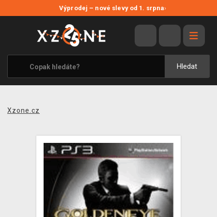
NOVÉ SLEVY
Výprodej – nové slevy od 1. srpna
›
VÝPRODEJ
VIDEOHRY
XZONE ORIGINALS
Hledat
TÉMATIKY
OBLEČENÍ A DOPLŇKY
Xzone.cz
MERCHANDISE
SPOLEČENSKÉ HRY
BLOG
KONTAKT
PRODEJNY