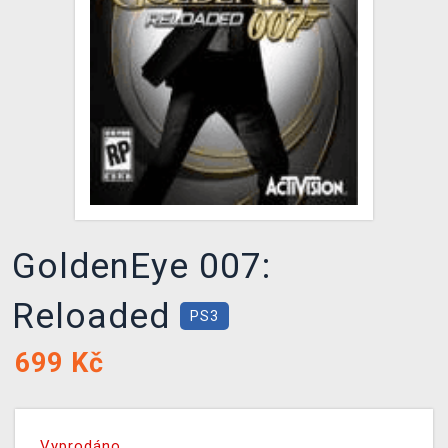
DOPRAVA
XZONE KLUB
TCG & BOARDGAME HUB
VÝKUP HER (BAZAR)
GoldenEye 007:
Reloaded
PS3
699
Kč
Vyprodáno