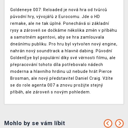
Goldeneye 007: Reloaded je nová hra od tvůrců
původní hry, vývojářů z Eurocomu. Jde o HD
remake, ale ne tak úplně. Ponechává si základní
rysy a zároveň se dočkáme několika změn v příběhu
a samotném agentovi, aby se hra zamlouvala
dnešnímu publiku. Pro hru byl vytvořen nový engine,
nahrán nový soundtrack a hlavně dabing. Původní
GoldenEye byl populární díky své věrnosti filmu, ale
přepracování tohoto díla potřebovalo nádech
moderna a hlavního hrdinu už nebude hrát Pierce
Brosman, ale nový představitel Daniel Craig. Vžíte
se do role agenta 007 a znovu prožijte stejný
příběh, ale zároveň s novým pohledem.
Mohlo by se vám líbit