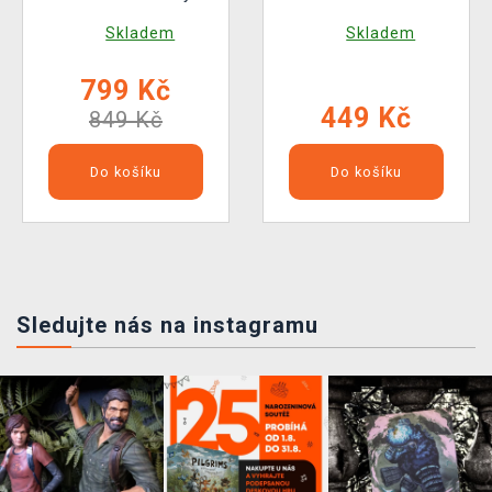
Varl vs. Shell-Walker
Secret
Skladem
Skladem
a Sawtooth
799 Kč
449 Kč
849 Kč
Do košíku
Do košíku
Sledujte nás na instagramu