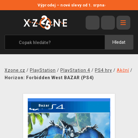
NOVÉ SLEVY
Výprodej – nové slevy od 1. srpna
›
VÝPRODEJ
VIDEOHRY
XZONE ORIGINALS
Hledat
TÉMATIKY
OBLEČENÍ A DOPLŇKY
Xzone.cz
/
PlayStation
/
PlayStation 4
/
PS4 hry
/
Akční
/
MERCHANDISE
Horizon: Forbidden West BAZAR (PS4)
SPOLEČENSKÉ HRY
BLOG
Bazar
KONTAKT
PRODEJNY