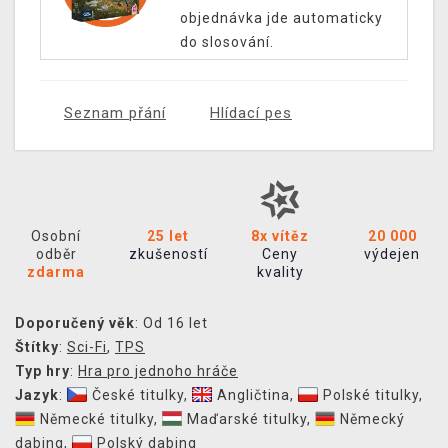
objednávka jde automaticky
do slosování.
Seznam přání
Hlídací pes
Osobní
25 let
8x vítěz
20 000
odběr
zkušeností
Ceny
výdejen
zdarma
kvality
Doporučený věk
: Od 16 let
Štítky
:
Sci-Fi
,
TPS
Typ hry
:
Hra pro jednoho hráče
Jazyk
:
České titulky
,
Angličtina
,
Polské titulky
,
Německé titulky
,
Maďarské titulky
,
Německý
dabing
,
Polský dabing