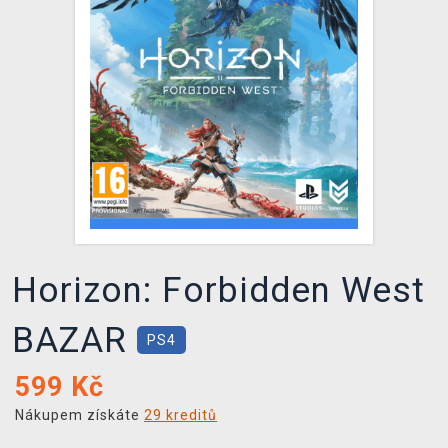
DOPRAVA
XZONE KLUB
TCG & BOARDGAME HUB
VÝKUP HER (BAZAR)
Horizon: Forbidden West
BAZAR
PS4
599
Kč
Nákupem získáte
29 kreditů