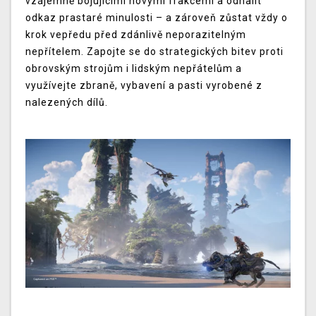
vzájemně bojujícími novými frakcemi a odhalit
odkaz prastaré minulosti – a zároveň zůstat vždy o
krok vepředu před zdánlivě neporazitelným
nepřítelem. Zapojte se do strategických bitev proti
obrovským strojům i lidským nepřátelům a
využívejte zbraně, vybavení a pasti vyrobené z
nalezených dílů.