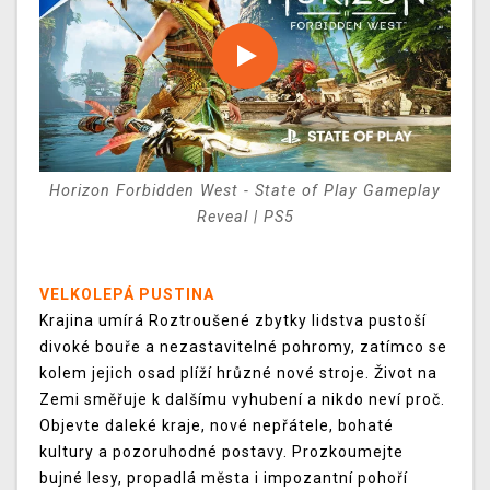
Horizon Forbidden West - State of Play Gameplay
Reveal | PS5
VELKOLEPÁ PUSTINA
Krajina umírá Roztroušené zbytky lidstva pustoší
divoké bouře a nezastavitelné pohromy, zatímco se
kolem jejich osad plíží hrůzné nové stroje. Život na
Zemi směřuje k dalšímu vyhubení a nikdo neví proč.
Objevte daleké kraje, nové nepřátele, bohaté
kultury a pozoruhodné postavy. Prozkoumejte
bujné lesy, propadlá města i impozantní pohoří