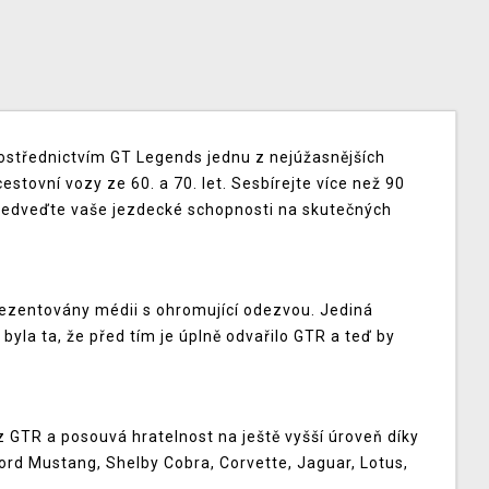
prostřednictvím GT Legends jednu z nejúžasnějších
estovní vozy ze 60. a 70. let. Sesbírejte více než 90
ředveďte vaše jezdecké schopnosti na skutečných
ezentovány médii s ohromující odezvou. Jediná
byla ta, že před tím je úplně odvařilo GTR a teď by
!
 GTR a posouvá hratelnost na ještě vyšší úroveň díky
 Ford Mustang, Shelby Cobra, Corvette, Jaguar, Lotus,