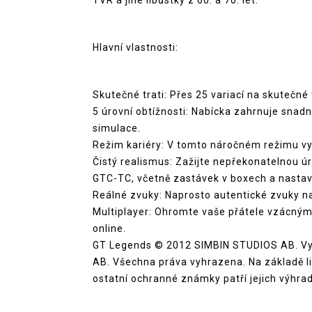
TVR a jiné libůstky z 60. a 70. let.
Hlavní vlastnosti:
Skutečné trati:
Přes 25 variací na skutečné
5 úrovní obtížnosti:
Nabícka zahrnuje snadný
simulace.
Režim kariéry:
V tomto náročném režimu vyh
Čistý realismus:
Zažijte nepřekonatelnou úr
GTC-TC, včetně zastávek v boxech a nastav
Reálné zvuky:
Naprosto autentické zvuky n
Multiplayer:
Ohromte vaše přátele vzácnými
online.
GT Legends © 2012 SIMBIN STUDIOS AB. Vy
AB. Všechna práva vyhrazena. Na základě 
ostatní ochranné známky patří jejich výhra