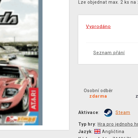
Lze objednat max. 2 ks na
Vyprodáno
Seznam přání
Osobní odběr
zdarma
Aktivace
:
Steam
Typ hry
:
Hra pro jednoho h
Jazyk
:
Angličtina