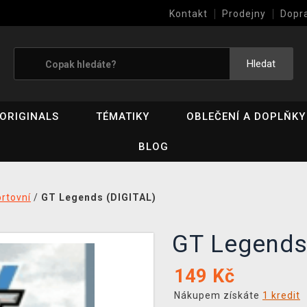
Kontakt
Prodejny
Dopr
Výkup her (bazar)
Hledat
ORIGINALS
TÉMATIKY
OBLEČENÍ A DOPLŇKY
BLOG
rtovní
/
GT Legends (DIGITAL)
GT Legend
149
Kč
Nákupem získáte
1 kredit