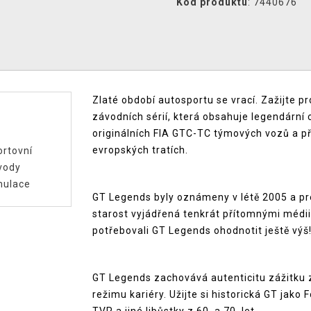
Kód produktu
: 7440676
Zlaté období autosportu se vrací. Zažijte 
závodních sérií, která obsahuje legendární c
originálních FIA GTC-TC týmových vozů a p
evropských tratích.
rtovní
vody
mulace
GT Legends byly oznámeny v létě 2005 a pr
starost vyjádřená tenkrát přítomnými médii 
potřebovali GT Legends ohodnotit ještě výš
GT Legends zachovává autenticitu zážitku z
režimu kariéry. Užijte si historická GT jako