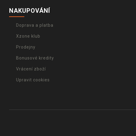
NAKUPOVÁNÍ
Doprava a platba
Xzone klub
Prodejny
Bonusové kredity
Vrácení zboží
Upravit cookies