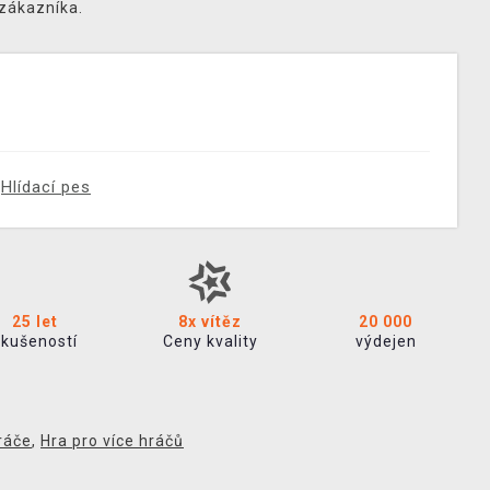
 zákazníka.
Hlídací pes
25 let
8x vítěz
20 000
zkušeností
Ceny kvality
výdejen
ráče
,
Hra pro více hráčů