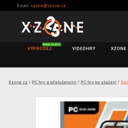
Email:
xzone@xzone.cz
NOVÉ SLEVY
VÝPRODEJ
VIDEOHRY
XZONE 
Xzone.cz
/
PC hry a příslušenství
/
PC hry ke stažení
/
Spo