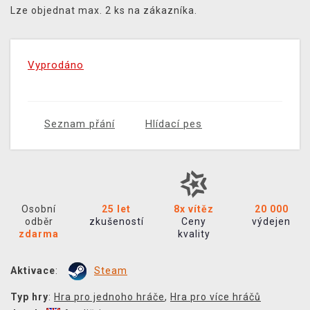
Lze objednat max. 2 ks na zákazníka.
Vyprodáno
Seznam přání
Hlídací pes
Osobní
25 let
8x vítěz
20 000
odběr
zkušeností
Ceny
výdejen
zdarma
kvality
Aktivace
:
Steam
Typ hry
:
Hra pro jednoho hráče
,
Hra pro více hráčů