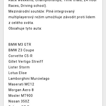
Race weekend, Championships, Time trials, 24 Hour
Races, Driving school).
Mezinárodní soutěže:
Plně integrovaný
multiplayerový režim umožňuje závodit proti lidem
z celého světa.
Obsahuje tyto auta:
BMW M3 GTR
BMW Z3 Coupe
Corvette C5-R
Gillet Vertigo Streiff
Lister Storm
Lotus Elise
Lamborghini Murcielago
Maserati MC12
Morgan Aero 8
Mosler MT900
Nissan 350Z