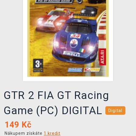
DOPRAVA
XZONE KLUB
TCG & BOARDGAME HUB
VÝKUP HER (BAZAR)
GTR 2 FIA GT Racing
Game (PC) DIGITAL
Digital
149
Kč
Nákupem získáte
1 kredit