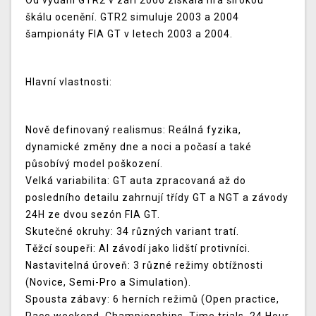
Od vydání
GTR2
v září 2006 získala hra širokou
škálu ocenění. GTR2 simuluje 2003 a 2004
šampionáty FIA GT v letech 2003 a 2004.
Hlavní vlastnosti:
Nově definovaný realismus:
Reálná fyzika,
dynamické změny dne a noci a počasí a také
působívý model poškození.
Velká variabilita:
GT auta zpracovaná až do
posledního detailu zahrnují třídy GT a NGT a závody
24H ze dvou sezón FIA GT.
Skutečné okruhy:
34 různých variant tratí.
Těžcí soupeři:
AI závodí jako lidští protivníci.
Nastavitelná úroveň:
3 různé režimy obtížnosti
(Novice, Semi-Pro a Simulation).
Spousta zábavy:
6 herních režimů (Open practice,