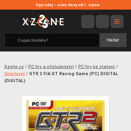
NOVÉ SLEVY
Výprodej – nové slevy od 1. srpna
›
VÝPRODEJ
VIDEOHRY
XZONE ORIGINALS
Hledat
TÉMATIKY
OBLEČENÍ A DOPLŇKY
Xzone.cz
/
PC hry a příslušenství
/
PC hry ke stažení
/
MERCHANDISE
Sportovní
/
GTR 2 FIA GT Racing Game (PC) DIGITAL
(DIGITAL)
SPOLEČENSKÉ HRY
BLOG
KONTAKT
PRODEJNY