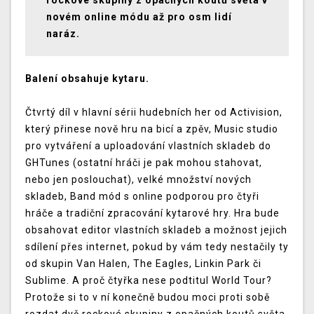
rockové skupiny z opačných koutů světa v
novém online módu až pro osm lidí
naráz.
Balení obsahuje kytaru.
Čtvrtý díl v hlavní sérii hudebních her od Activision,
který přinese nově hru na bicí a zpěv, Music studio
pro vytváření a uploadování vlastních skladeb do
GHTunes (ostatní hráči je pak mohou stahovat,
nebo jen poslouchat), velké množství nových
skladeb, Band mód s online podporou pro čtyři
hráče a tradiční zpracování kytarové hry. Hra bude
obsahovat editor vlastních skladeb a možnost jejich
sdílení přes internet, pokud by vám tedy nestačily ty
od skupin Van Halen, The Eagles, Linkin Park či
Sublime. A proč čtyřka nese podtitul World Tour?
Protože si to v ní konečně budou moci proti sobě