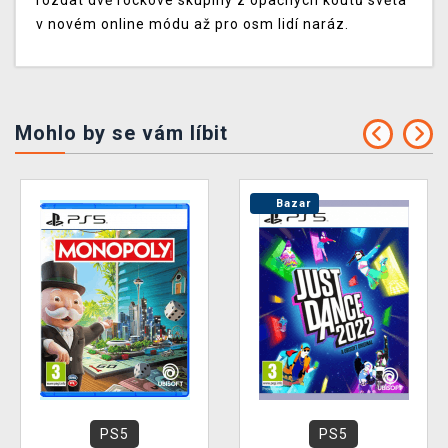
rozdat dvě rockové skupiny z opačných koutů světa
v novém online módu až pro osm lidí naráz.
Mohlo by se vám líbit
Bazar
PS5
PS5