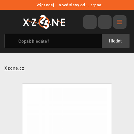
NOVÉ SLEVY
Výprodej – nové slevy od 1. srpna
›
VÝPRODEJ
VIDEOHRY
XZONE ORIGINALS
Hledat
TÉMATIKY
OBLEČENÍ A DOPLŇKY
Xzone.cz
MERCHANDISE
SPOLEČENSKÉ HRY
BLOG
KONTAKT
PRODEJNY