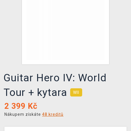
DOPRAVA
XZONE KLUB
TCG & BOARDGAME HUB
VÝKUP HER (BAZAR)
Guitar Hero IV: World
Tour + kytara
WII
2 399
Kč
Nákupem získáte
48 kreditů