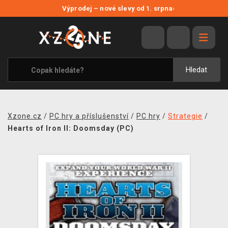
NOVÉ SLEVY
Výprodej – nové slevy od 1. srpna
›
VÝPRODEJ
VIDEOHRY
XZONE ORIGINALS
Hledat
TÉMATIKY
OBLEČENÍ A DOPLŇKY
Xzone.cz
/
PC hry a příslušenství
/
PC hry
/
Strategie
/
MERCHANDISE
Hearts of Iron II: Doomsday (PC)
SPOLEČENSKÉ HRY
BLOG
KONTAKT
PRODEJNY