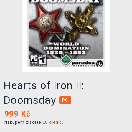
DOPRAVA
XZONE KLUB
TCG & BOARDGAME HUB
VÝKUP HER (BAZAR)
Hearts of Iron II:
Doomsday
PC
999
Kč
Nákupem získáte
20 kreditů