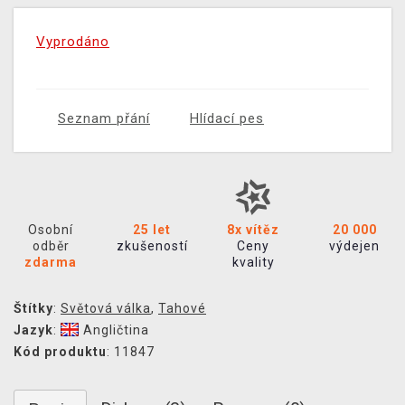
Vyprodáno
Seznam přání
Hlídací pes
Osobní
25 let
8x vítěz
20 000
odběr
zkušeností
Ceny
výdejen
zdarma
kvality
Štítky
:
Světová válka
,
Tahové
Jazyk
:
Angličtina
Kód produktu
: 11847