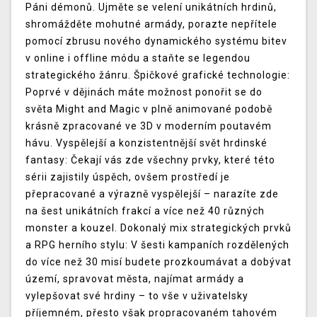
Páni démonů. Ujměte se velení unikátních hrdinů,
shromážděte mohutné armády, porazte nepřítele
pomocí zbrusu nového dynamického systému bitev
v online i offline módu a staňte se legendou
strategického žánru. Špičkové grafické technologie:
Poprvé v dějinách máte možnost ponořit se do
světa Might and Magic v plně animované podobě
krásně zpracované ve 3D v moderním poutavém
hávu. Vyspělejší a konzistentnější svět hrdinské
fantasy: Čekají vás zde všechny prvky, které této
sérii zajistily úspěch, ovšem prostředí je
přepracované a výrazně vyspělejší – narazíte zde
na šest unikátních frakcí a více než 40 různých
monster a kouzel. Dokonalý mix strategických prvků
a RPG herního stylu: V šesti kampaních rozdělených
do více než 30 misí budete prozkoumávat a dobývat
území, spravovat města, najímat armády a
vylepšovat své hrdiny – to vše v uživatelsky
příjemném, přesto však propracovaném tahovém