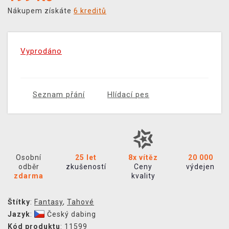
Nákupem získáte
6 kreditů
Vyprodáno
Seznam přání
Hlídací pes
Osobní
25 let
8x vítěz
20 000
odběr
zkušeností
Ceny
výdejen
zdarma
kvality
Štítky
:
Fantasy
,
Tahové
Jazyk
:
Český dabing
Kód produktu
: 11599