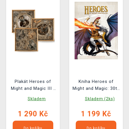
Plakát Heroes of
Kniha Heroes of
Might and Magic III -
Might and Magic: 30th
Dragons, Archangel &
Anniversary
Skladem
Skladem (2ks)
Archdevil (sada 3
Retrospective
kusů)
1 290 Kč
1 199 Kč
Do košíku
Do košíku