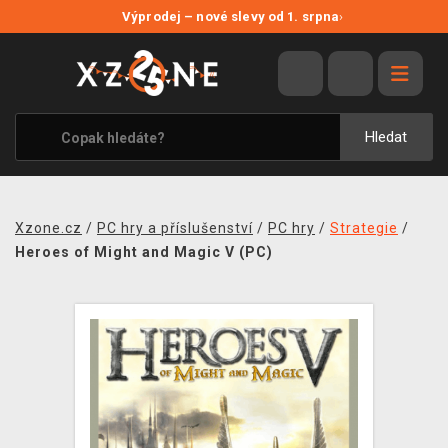
NOVÉ SLEVY
Výprodej – nové slevy od 1. srpna
›
VÝPRODEJ
VIDEOHRY
XZONE ORIGINALS
Hledat
TÉMATIKY
OBLEČENÍ A DOPLŇKY
Xzone.cz
/
PC hry a příslušenství
/
PC hry
/
Strategie
/
MERCHANDISE
Heroes of Might and Magic V (PC)
SPOLEČENSKÉ HRY
BLOG
KONTAKT
PRODEJNY