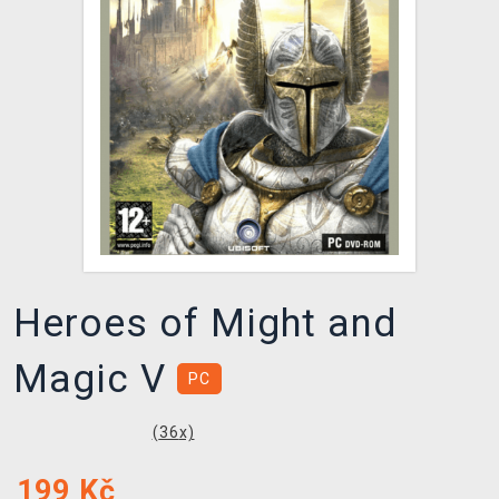
DOPRAVA
XZONE KLUB
TCG & BOARDGAME HUB
VÝKUP HER (BAZAR)
Heroes of Might and
Magic V
PC
(
36
x)
199
Kč