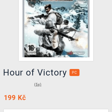
DOPRAVA
XZONE KLUB
TCG & BOARDGAME HUB
VÝKUP HER (BAZAR)
Hour of Victory
PC
(
5
x)
199
Kč