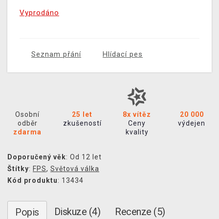
Vyprodáno
Seznam přání
Hlídací pes
Osobní
25 let
8x vítěz
20 000
odběr
zkušeností
Ceny
výdejen
zdarma
kvality
Doporučený věk
: Od 12 let
Štítky
:
FPS
,
Světová válka
Kód produktu
: 13434
Diskuze (4)
Recenze (5)
Popis