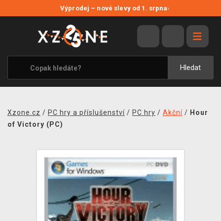
NOVÉ SLEVY
Výprodej – nové slevy od 1. srpna
›
VÝPRODEJ
VIDEOHRY
XZONE ORIGINALS
Hledat
TÉMATIKY
OBLEČENÍ A DOPLŇKY
Xzone.cz
/
PC hry a příslušenství
/
PC hry
/
Akční
/
Hour
MERCHANDISE
of Victory (PC)
SPOLEČENSKÉ HRY
BLOG
KONTAKT
PRODEJNY