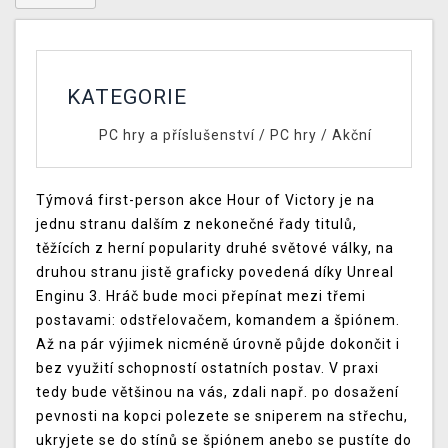
KATEGORIE
PC hry a příslušenství
/
PC hry
/
Akční
Týmová first-person akce Hour of Victory je na
jednu stranu dalším z nekonečné řady titulů,
těžících z herní popularity druhé světové války, na
druhou stranu jistě graficky povedená díky Unreal
Enginu 3. Hráč bude moci přepínat mezi třemi
postavami: odstřelovačem, komandem a špiónem.
Až na pár výjimek nicméně úrovně půjde dokončit i
bez využití schopností ostatních postav. V praxi
tedy bude většinou na vás, zdali např. po dosažení
pevnosti na kopci polezete se sniperem na střechu,
ukryjete se do stínů se špiónem anebo se pustíte do