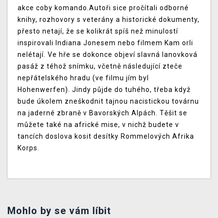
akce coby komando.Autoři sice pročítali odborné
knihy, rozhovory s veterány a historické dokumenty,
přesto netají, že se kolikrát spíš než minulostí
inspirovali Indiana Jonesem nebo filmem Kam orli
nelétají. Ve hře se dokonce objeví slavná lanovková
pasáž z téhož snímku, včetně následující zteče
nepřátelského hradu (ve filmu jím byl
Hohenwerfen). Jindy půjde do tuhého, třeba když
bude úkolem zneškodnit tajnou nacistickou továrnu
na jaderné zbraně v Bavorských Alpách. Těšit se
můžete také na africké mise, v nichž budete v
tancích doslova kosit desítky Rommelových Afrika
Korps.
Mohlo by se vám líbit